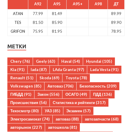
A92
A95
A95+
A98
ДТ
ATAN
77.99
81.49
89.99
TES
81.50
85.90
89.90
GRIFON
75.95
81.95
78.95
МЕТКИ
Chery
(76)
Geely
(63)
Haval
(54)
Hyundai
(105)
Kia
(91)
lada
(87)
LAda Granta
(97)
Lada Vesta
(91)
Renault
(51)
Skoda
(69)
Toyota
(78)
Volkswagen
(85)
Автоваз
(706)
Безопасность
(209)
ГИБДД
(91)
Закон
(556)
ОСАГО
(49)
ПДД
(136)
Происшествия
(56)
Статистика и рейтинги
(317)
Техосмотр
(80)
УАЗ
(85)
Экзамен
(57)
Электросамокат
(74)
автоваз
(88)
автозапчасти
(68)
авторынок
(227)
автошкола
(81)