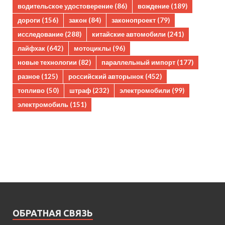
водительское удостоверение
(86)
вождение
(189)
дороги
(156)
закон
(84)
законопроект
(79)
исследование
(288)
китайские автомобили
(241)
лайфхак
(642)
мотоциклы
(96)
новые технологии
(82)
параллельный импорт
(177)
разное
(125)
российский авторынок
(452)
топливо
(50)
штраф
(232)
электромобили
(99)
электромобиль
(151)
ОБРАТНАЯ СВЯЗЬ