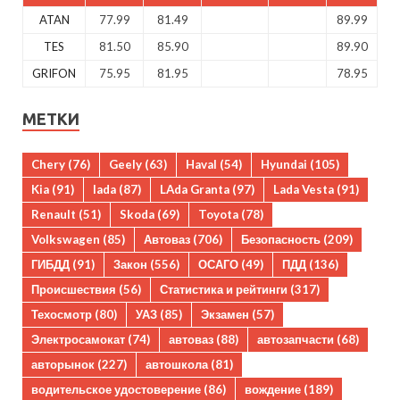
ATAN
77.99
81.49
89.99
TES
81.50
85.90
89.90
GRIFON
75.95
81.95
78.95
МЕТКИ
Chery
(76)
Geely
(63)
Haval
(54)
Hyundai
(105)
Kia
(91)
lada
(87)
LAda Granta
(97)
Lada Vesta
(91)
Renault
(51)
Skoda
(69)
Toyota
(78)
Volkswagen
(85)
Автоваз
(706)
Безопасность
(209)
ГИБДД
(91)
Закон
(556)
ОСАГО
(49)
ПДД
(136)
Происшествия
(56)
Статистика и рейтинги
(317)
Техосмотр
(80)
УАЗ
(85)
Экзамен
(57)
Электросамокат
(74)
автоваз
(88)
автозапчасти
(68)
авторынок
(227)
автошкола
(81)
водительское удостоверение
(86)
вождение
(189)