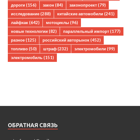
дороги
(156)
закон
(84)
законопроект
(79)
исследование
(288)
китайские автомобили
(241)
лайфхак
(642)
мотоциклы
(96)
новые технологии
(82)
параллельный импорт
(177)
разное
(125)
российский авторынок
(452)
топливо
(50)
штраф
(232)
электромобили
(99)
электромобиль
(151)
ОБРАТНАЯ СВЯЗЬ