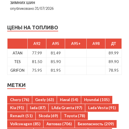
зимних шин
опубликовано 31/07/2026
ЦЕНЫ НА ТОПЛИВО
A92
A95
A95+
A98
ДТ
ATAN
77.99
81.49
89.99
TES
81.50
85.90
89.90
GRIFON
75.95
81.95
78.95
МЕТКИ
Chery
(76)
Geely
(63)
Haval
(54)
Hyundai
(105)
Kia
(91)
lada
(87)
LAda Granta
(97)
Lada Vesta
(91)
Renault
(51)
Skoda
(69)
Toyota
(78)
Volkswagen
(85)
Автоваз
(706)
Безопасность
(209)