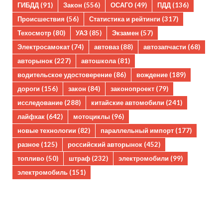
ГИБДД
(91)
Закон
(556)
ОСАГО
(49)
ПДД
(136)
Происшествия
(56)
Статистика и рейтинги
(317)
Техосмотр
(80)
УАЗ
(85)
Экзамен
(57)
Электросамокат
(74)
автоваз
(88)
автозапчасти
(68)
авторынок
(227)
автошкола
(81)
водительское удостоверение
(86)
вождение
(189)
дороги
(156)
закон
(84)
законопроект
(79)
исследование
(288)
китайские автомобили
(241)
лайфхак
(642)
мотоциклы
(96)
новые технологии
(82)
параллельный импорт
(177)
разное
(125)
российский авторынок
(452)
топливо
(50)
штраф
(232)
электромобили
(99)
электромобиль
(151)