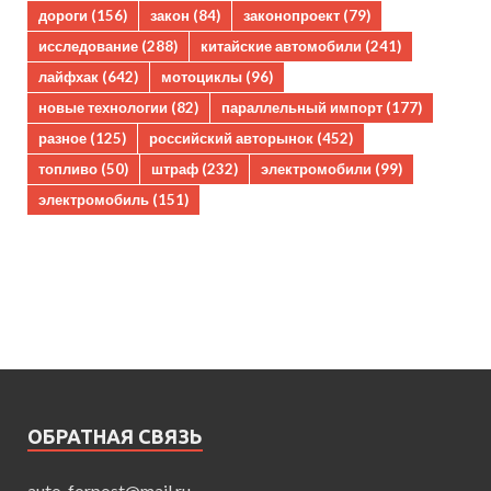
дороги
(156)
закон
(84)
законопроект
(79)
исследование
(288)
китайские автомобили
(241)
лайфхак
(642)
мотоциклы
(96)
новые технологии
(82)
параллельный импорт
(177)
разное
(125)
российский авторынок
(452)
топливо
(50)
штраф
(232)
электромобили
(99)
электромобиль
(151)
ОБРАТНАЯ СВЯЗЬ
auto_forpost@mail.ru