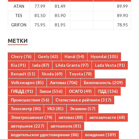
ATAN
77.99
81.49
89.99
TES
81.50
85.90
89.90
GRIFON
75.95
81.95
78.95
МЕТКИ
Chery
(76)
Geely
(63)
Haval
(54)
Hyundai
(105)
Kia
(91)
lada
(87)
LAda Granta
(97)
Lada Vesta
(91)
Renault
(51)
Skoda
(69)
Toyota
(78)
Volkswagen
(85)
Автоваз
(706)
Безопасность
(209)
ГИБДД
(91)
Закон
(556)
ОСАГО
(49)
ПДД
(136)
Происшествия
(56)
Статистика и рейтинги
(317)
Техосмотр
(80)
УАЗ
(85)
Экзамен
(57)
Электросамокат
(74)
автоваз
(88)
автозапчасти
(68)
авторынок
(227)
автошкола
(81)
водительское удостоверение
(86)
вождение
(189)