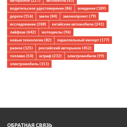
авторынок
(227)
автошкола
(81)
водительское удостоверение
(86)
вождение
(189)
дороги
(156)
закон
(84)
законопроект
(79)
исследование
(288)
китайские автомобили
(241)
лайфхак
(642)
мотоциклы
(96)
новые технологии
(82)
параллельный импорт
(177)
разное
(125)
российский авторынок
(452)
топливо
(50)
штраф
(232)
электромобили
(99)
электромобиль
(151)
ОБРАТНАЯ СВЯЗЬ