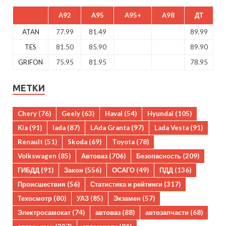
A92
A95
A95+
A98
ДТ
ATAN
77.99
81.49
89.99
TES
81.50
85.90
89.90
GRIFON
75.95
81.95
78.95
МЕТКИ
Chery
(76)
Geely
(63)
Haval
(54)
Hyundai
(105)
Kia
(91)
lada
(87)
LAda Granta
(97)
Lada Vesta
(91)
Renault
(51)
Skoda
(69)
Toyota
(78)
Volkswagen
(85)
Автоваз
(706)
Безопасность
(209)
ГИБДД
(91)
Закон
(556)
ОСАГО
(49)
ПДД
(136)
Происшествия
(56)
Статистика и рейтинги
(317)
Техосмотр
(80)
УАЗ
(85)
Экзамен
(57)
Электросамокат
(74)
автоваз
(88)
автозапчасти
(68)