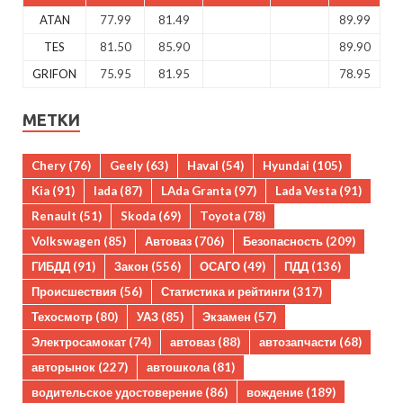
ATAN
77.99
81.49
89.99
TES
81.50
85.90
89.90
GRIFON
75.95
81.95
78.95
МЕТКИ
Chery
(76)
Geely
(63)
Haval
(54)
Hyundai
(105)
Kia
(91)
lada
(87)
LAda Granta
(97)
Lada Vesta
(91)
Renault
(51)
Skoda
(69)
Toyota
(78)
Volkswagen
(85)
Автоваз
(706)
Безопасность
(209)
ГИБДД
(91)
Закон
(556)
ОСАГО
(49)
ПДД
(136)
Происшествия
(56)
Статистика и рейтинги
(317)
Техосмотр
(80)
УАЗ
(85)
Экзамен
(57)
Электросамокат
(74)
автоваз
(88)
автозапчасти
(68)
авторынок
(227)
автошкола
(81)
водительское удостоверение
(86)
вождение
(189)