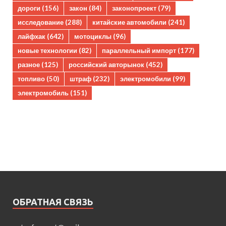
дороги
(156)
закон
(84)
законопроект
(79)
исследование
(288)
китайские автомобили
(241)
лайфхак
(642)
мотоциклы
(96)
новые технологии
(82)
параллельный импорт
(177)
разное
(125)
российский авторынок
(452)
топливо
(50)
штраф
(232)
электромобили
(99)
электромобиль
(151)
ОБРАТНАЯ СВЯЗЬ