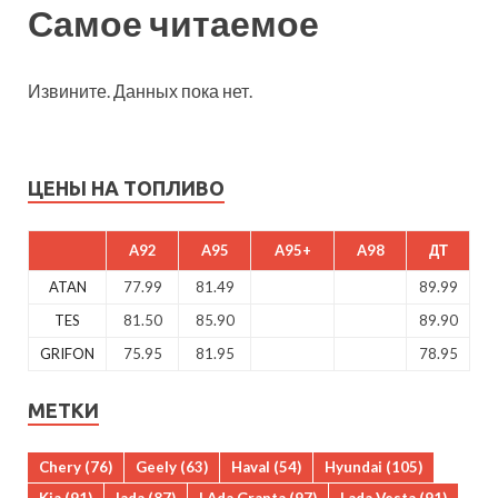
Самое читаемое
Извините. Данных пока нет.
ЦЕНЫ НА ТОПЛИВО
A92
A95
A95+
A98
ДТ
ATAN
77.99
81.49
89.99
TES
81.50
85.90
89.90
GRIFON
75.95
81.95
78.95
МЕТКИ
Chery
(76)
Geely
(63)
Haval
(54)
Hyundai
(105)