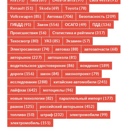
Kia
(91)
lada
(87)
LAda Granta
(97)
Lada Vesta
(91)
Renault
(51)
Skoda
(69)
Toyota
(78)
Volkswagen
(85)
Автоваз
(706)
Безопасность
(209)
ГИБДД
(91)
Закон
(556)
ОСАГО
(49)
ПДД
(136)
Происшествия
(56)
Статистика и рейтинги
(317)
Техосмотр
(80)
УАЗ
(85)
Экзамен
(57)
Электросамокат
(74)
автоваз
(88)
автозапчасти
(68)
авторынок
(227)
автошкола
(81)
водительское удостоверение
(86)
вождение
(189)
дороги
(156)
закон
(84)
законопроект
(79)
исследование
(288)
китайские автомобили
(241)
лайфхак
(642)
мотоциклы
(96)
новые технологии
(82)
параллельный импорт
(177)
разное
(125)
российский авторынок
(452)
топливо
(50)
штраф
(232)
электромобили
(99)
электромобиль
(151)