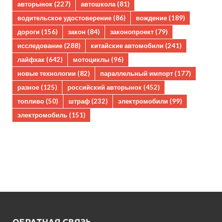
авторынок
(227)
автошкола
(81)
водительское удостоверение
(86)
вождение
(189)
дороги
(156)
закон
(84)
законопроект
(79)
исследование
(288)
китайские автомобили
(241)
лайфхак
(642)
мотоциклы
(96)
новые технологии
(82)
параллельный импорт
(177)
разное
(125)
российский авторынок
(452)
топливо
(50)
штраф
(232)
электромобили
(99)
электромобиль
(151)