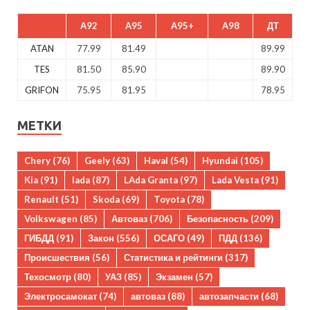
A92
A95
A95+
A98
ДТ
ATAN
77.99
81.49
89.99
TES
81.50
85.90
89.90
GRIFON
75.95
81.95
78.95
МЕТКИ
Chery
(76)
Geely
(63)
Haval
(54)
Hyundai
(105)
Kia
(91)
lada
(87)
LAda Granta
(97)
Lada Vesta
(91)
Renault
(51)
Skoda
(69)
Toyota
(78)
Volkswagen
(85)
Автоваз
(706)
Безопасность
(209)
ГИБДД
(91)
Закон
(556)
ОСАГО
(49)
ПДД
(136)
Происшествия
(56)
Статистика и рейтинги
(317)
Техосмотр
(80)
УАЗ
(85)
Экзамен
(57)
Электросамокат
(74)
автоваз
(88)
автозапчасти
(68)