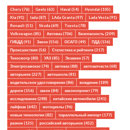
Chery
(76)
Geely
(63)
Haval
(54)
Hyundai
(105)
Kia
(91)
lada
(87)
LAda Granta
(97)
Lada Vesta
(91)
Renault
(51)
Skoda
(69)
Toyota
(78)
Volkswagen
(85)
Автоваз
(706)
Безопасность
(209)
ГИБДД
(91)
Закон
(556)
ОСАГО
(49)
ПДД
(136)
Происшествия
(56)
Статистика и рейтинги
(317)
Техосмотр
(80)
УАЗ
(85)
Экзамен
(57)
Электросамокат
(74)
автоваз
(88)
автозапчасти
(68)
авторынок
(227)
автошкола
(81)
водительское удостоверение
(86)
вождение
(189)
дороги
(156)
закон
(84)
законопроект
(79)
исследование
(288)
китайские автомобили
(241)
лайфхак
(642)
мотоциклы
(96)
новые технологии
(82)
параллельный импорт
(177)
разное
(125)
российский авторынок
(452)