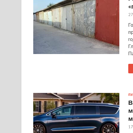
«
27
Г
п
го
Гл
П
ПУ
В
м
м
17