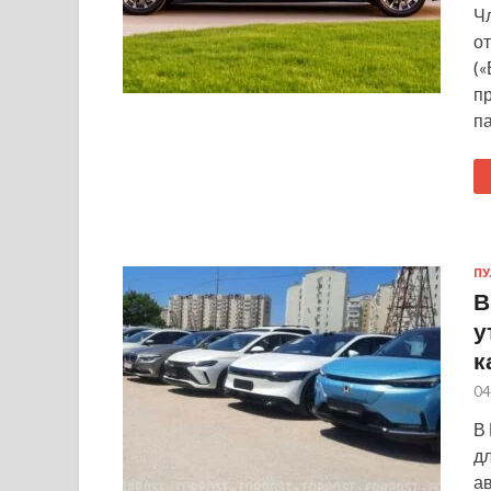
Ч
от
(
п
п
ПУ
В
у
к
04
В
дл
а