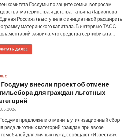
лен комитета Госдумы по защите семьи, вопросам
цовства, материнства и детства Татьяна Ларионова
«Единая Россия») выступила с инициативой расширить
рограмму материнского капитала. В интервью ТАСС
арламентарий заявила, что средства сертификата…
ЧИТАТЬ ДАЛЕЕ
ЛЬС
 Госдуму внесли проект об отмене
тильсбора для граждан льготных
атегорий
.05.2026
 Госдуме предложили отменить утилизационный сбор
я ряда льготных категорий граждан при ввозе
втомобилей для личных нужд, сообщают «Известия».