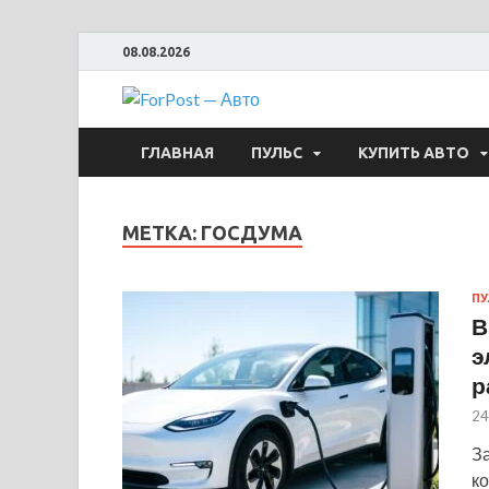
08.08.2026
ForPost —
ГЛАВНАЯ
ПУЛЬС
КУПИТЬ АВТО
МЕТКА:
ГОСДУМА
ПУ
В
э
р
24
З
к