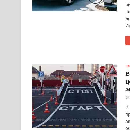
н
э
ло
И
ПУ
В
ц
э
14
В 
п
ав
о