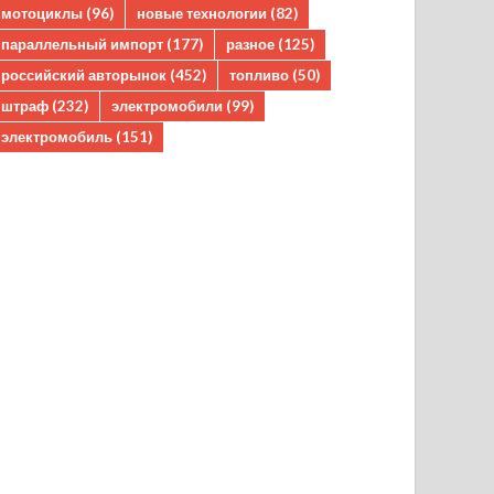
мотоциклы
(96)
новые технологии
(82)
параллельный импорт
(177)
разное
(125)
российский авторынок
(452)
топливо
(50)
штраф
(232)
электромобили
(99)
электромобиль
(151)