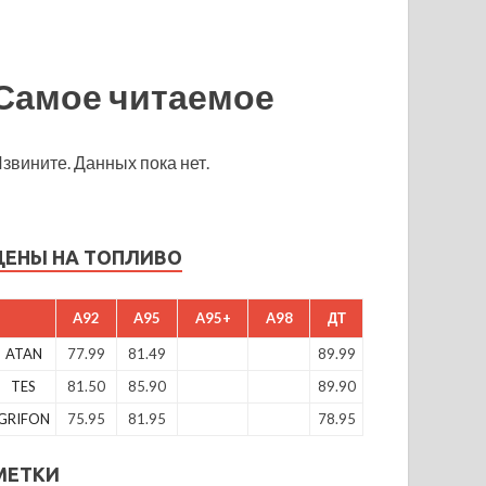
Самое читаемое
звините. Данных пока нет.
ЦЕНЫ НА ТОПЛИВО
A92
A95
A95+
A98
ДТ
ATAN
77.99
81.49
89.99
TES
81.50
85.90
89.90
GRIFON
75.95
81.95
78.95
МЕТКИ