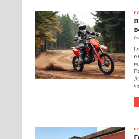
ПУ
В
в
06
Г
о
ис
По
Д
Ф
ПУ
Г