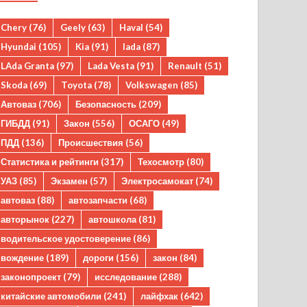
Chery
(76)
Geely
(63)
Haval
(54)
Hyundai
(105)
Kia
(91)
lada
(87)
LAda Granta
(97)
Lada Vesta
(91)
Renault
(51)
Skoda
(69)
Toyota
(78)
Volkswagen
(85)
Автоваз
(706)
Безопасность
(209)
ГИБДД
(91)
Закон
(556)
ОСАГО
(49)
ПДД
(136)
Происшествия
(56)
Статистика и рейтинги
(317)
Техосмотр
(80)
УАЗ
(85)
Экзамен
(57)
Электросамокат
(74)
автоваз
(88)
автозапчасти
(68)
авторынок
(227)
автошкола
(81)
водительское удостоверение
(86)
вождение
(189)
дороги
(156)
закон
(84)
законопроект
(79)
исследование
(288)
китайские автомобили
(241)
лайфхак
(642)