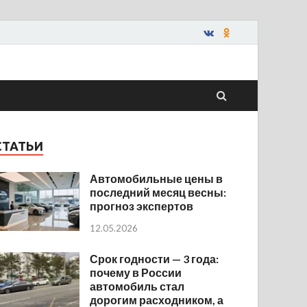
СТАТЬИ
Автомобильные цены в
последний месяц весны:
прогноз экспертов
12.05.2026
Срок годности — 3 года:
почему в России
автомобиль стал
дорогим расходником, а