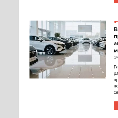
ПУ
В
п
а
м
09
Г
ра
п
п
се