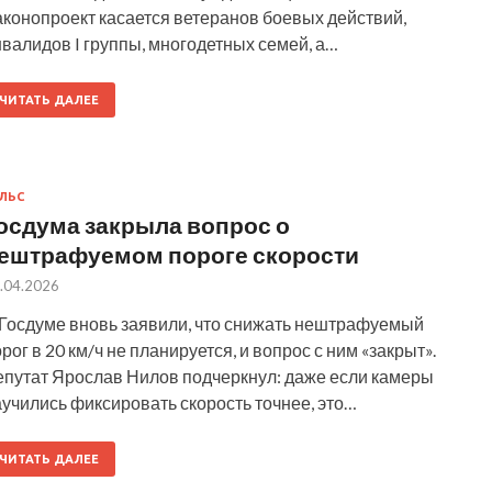
аконопроект касается ветеранов боевых действий,
валидов I группы, многодетных семей, а…
ЧИТАТЬ ДАЛЕЕ
ЛЬС
осдума закрыла вопрос о
ештрафуемом пороге скорости
.04.2026
 Госдуме вновь заявили, что снижать нештрафуемый
рог в 20 км/ч не планируется, и вопрос с ним «закрыт».
епутат Ярослав Нилов подчеркнул: даже если камеры
учились фиксировать скорость точнее, это…
ЧИТАТЬ ДАЛЕЕ