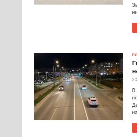
З
ин
ПУ
Г
н
30
В
по
Д
на