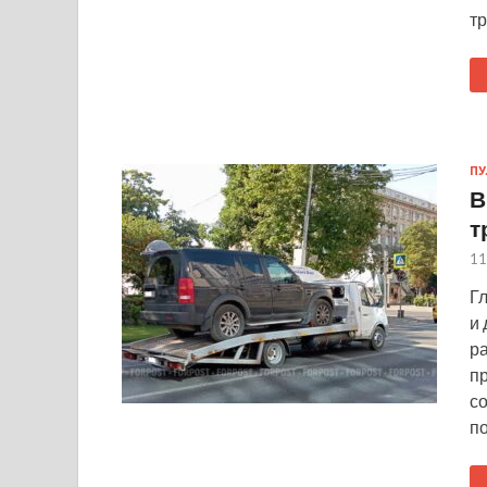
т
ПУ
В
т
11
Гл
и
р
п
с
п