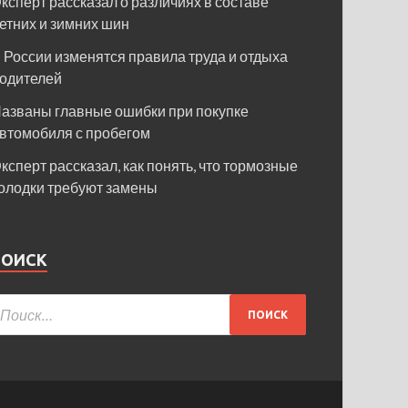
ксперт рассказал о различиях в составе
етних и зимних шин
 России изменятся правила труда и отдыха
одителей
азваны главные ошибки при покупке
втомобиля с пробегом
ксперт рассказал, как понять, что тормозные
олодки требуют замены
ПОИСК