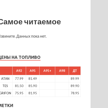
Самое читаемое
звините. Данных пока нет.
ЦЕНЫ НА ТОПЛИВО
A92
A95
A95+
A98
ДТ
ATAN
77.99
81.49
89.99
TES
81.50
85.90
89.90
GRIFON
75.95
81.95
78.95
МЕТКИ