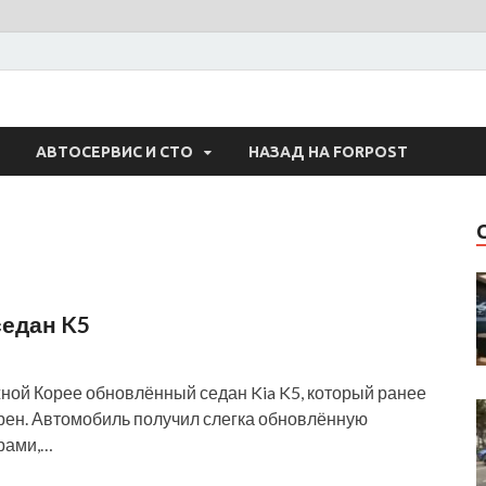
 Авто
АВТОСЕРВИС И СТО
НАЗАД НА FORPOST
седан K5
ой Корее обновлённый седан Kia K5, который ранее
рен. Автомобиль получил слегка обновлённую
рами,…