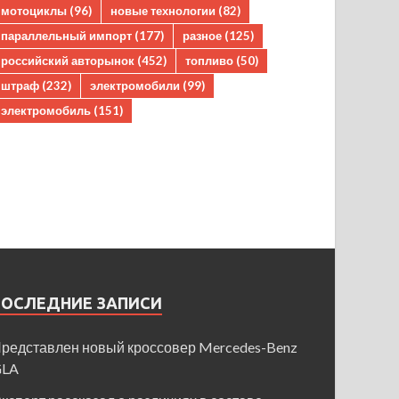
мотоциклы
(96)
новые технологии
(82)
параллельный импорт
(177)
разное
(125)
российский авторынок
(452)
топливо
(50)
штраф
(232)
электромобили
(99)
электромобиль
(151)
ПОСЛЕДНИЕ ЗАПИСИ
редставлен новый кроссовер Mercedes-Benz
GLA