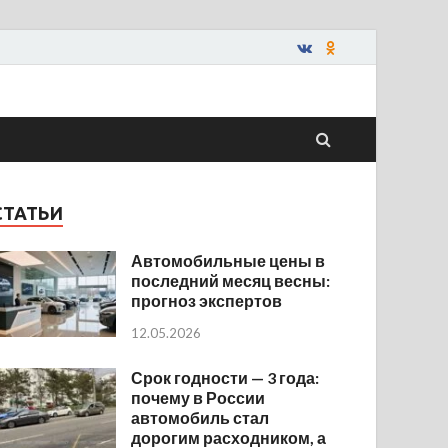
СТАТЬИ
Автомобильные цены в
последний месяц весны:
прогноз экспертов
12.05.2026
Срок годности — 3 года:
почему в России
автомобиль стал
дорогим расходником, а