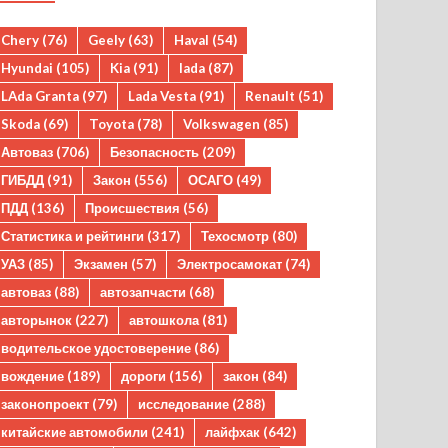
Chery
(76)
Geely
(63)
Haval
(54)
Hyundai
(105)
Kia
(91)
lada
(87)
LAda Granta
(97)
Lada Vesta
(91)
Renault
(51)
Skoda
(69)
Toyota
(78)
Volkswagen
(85)
Автоваз
(706)
Безопасность
(209)
ГИБДД
(91)
Закон
(556)
ОСАГО
(49)
ПДД
(136)
Происшествия
(56)
Статистика и рейтинги
(317)
Техосмотр
(80)
УАЗ
(85)
Экзамен
(57)
Электросамокат
(74)
автоваз
(88)
автозапчасти
(68)
авторынок
(227)
автошкола
(81)
водительское удостоверение
(86)
вождение
(189)
дороги
(156)
закон
(84)
законопроект
(79)
исследование
(288)
китайские автомобили
(241)
лайфхак
(642)