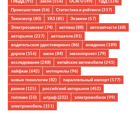
ГИБДД
(91)
Закон
(556)
ОСАГО
(49)
ПДД
(136)
Происшествия
(56)
Статистика и рейтинги
(317)
Техосмотр
(80)
УАЗ
(85)
Экзамен
(57)
Электросамокат
(74)
автоваз
(88)
автозапчасти
(68)
авторынок
(227)
автошкола
(81)
водительское удостоверение
(86)
вождение
(189)
дороги
(156)
закон
(84)
законопроект
(79)
исследование
(288)
китайские автомобили
(241)
лайфхак
(642)
мотоциклы
(96)
новые технологии
(82)
параллельный импорт
(177)
разное
(125)
российский авторынок
(452)
топливо
(50)
штраф
(232)
электромобили
(99)
электромобиль
(151)