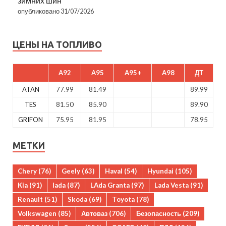
зимних шин
опубликовано 31/07/2026
ЦЕНЫ НА ТОПЛИВО
A92
A95
A95+
A98
ДТ
ATAN
77.99
81.49
89.99
TES
81.50
85.90
89.90
GRIFON
75.95
81.95
78.95
МЕТКИ
Chery
(76)
Geely
(63)
Haval
(54)
Hyundai
(105)
Kia
(91)
lada
(87)
LAda Granta
(97)
Lada Vesta
(91)
Renault
(51)
Skoda
(69)
Toyota
(78)
Volkswagen
(85)
Автоваз
(706)
Безопасность
(209)