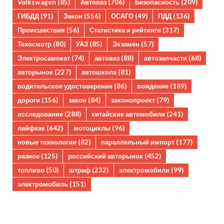
Volkswagen
(85)
Автоваз
(706)
Безопасность
(209)
ГИБДД
(91)
Закон
(556)
ОСАГО
(49)
ПДД
(136)
Происшествия
(56)
Статистика и рейтинги
(317)
Техосмотр
(80)
УАЗ
(85)
Экзамен
(57)
Электросамокат
(74)
автоваз
(88)
автозапчасти
(68)
авторынок
(227)
автошкола
(81)
водительское удостоверение
(86)
вождение
(189)
дороги
(156)
закон
(84)
законопроект
(79)
исследование
(288)
китайские автомобили
(241)
лайфхак
(642)
мотоциклы
(96)
новые технологии
(82)
параллельный импорт
(177)
разное
(125)
российский авторынок
(452)
топливо
(50)
штраф
(232)
электромобили
(99)
электромобиль
(151)