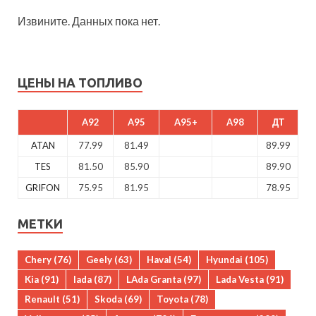
Извините. Данных пока нет.
ЦЕНЫ НА ТОПЛИВО
A92
A95
A95+
A98
ДТ
ATAN
77.99
81.49
89.99
TES
81.50
85.90
89.90
GRIFON
75.95
81.95
78.95
МЕТКИ
Chery
(76)
Geely
(63)
Haval
(54)
Hyundai
(105)
Kia
(91)
lada
(87)
LAda Granta
(97)
Lada Vesta
(91)
Renault
(51)
Skoda
(69)
Toyota
(78)