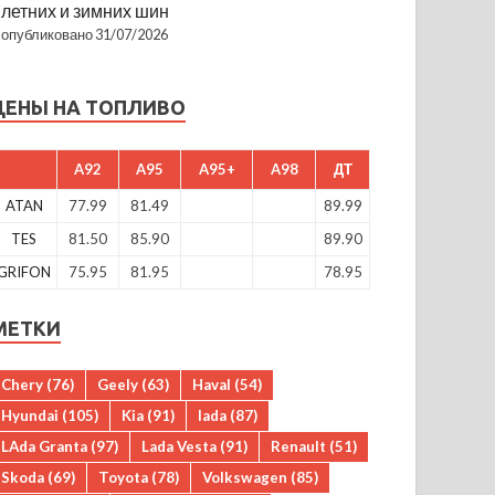
летних и зимних шин
опубликовано 31/07/2026
ЦЕНЫ НА ТОПЛИВО
A92
A95
A95+
A98
ДТ
ATAN
77.99
81.49
89.99
TES
81.50
85.90
89.90
GRIFON
75.95
81.95
78.95
МЕТКИ
Chery
(76)
Geely
(63)
Haval
(54)
Hyundai
(105)
Kia
(91)
lada
(87)
LAda Granta
(97)
Lada Vesta
(91)
Renault
(51)
Skoda
(69)
Toyota
(78)
Volkswagen
(85)