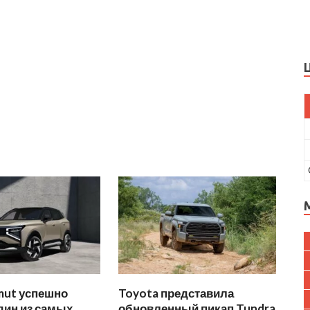
mut успешно
Toyota представила
дин из самых
обновленный пикап Tundra