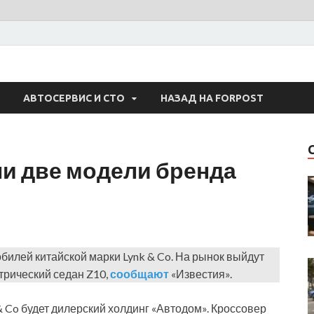
 Авто
АВТОСЕРВИС И СТО
НАЗАД НА FORPOST
ли две модели бренда
билей китайской марки Lynk & Co. На рынок выйдут
трический седан Z10,
сообщают
«Известия».
 Co будет дилерский холдинг «Автодом». Кроссовер