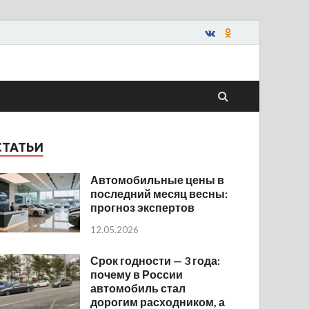
СТАТЬИ
Автомобильные цены в
последний месяц весны:
прогноз экспертов
12.05.2026
Срок годности — 3 года:
почему в России
автомобиль стал
дорогим расходником, а