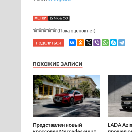
МЕТКИ
LYNK & CO
(Пока оценок нет)
поделиться
ПОХОЖИЕ ЗАПИСИ
Представлен новый
LADA Azi
кроссовер Mercedes-Benz
прошел о