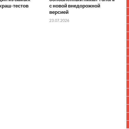
краш-тестов
с новой внедорожной
версией
23.07.2026