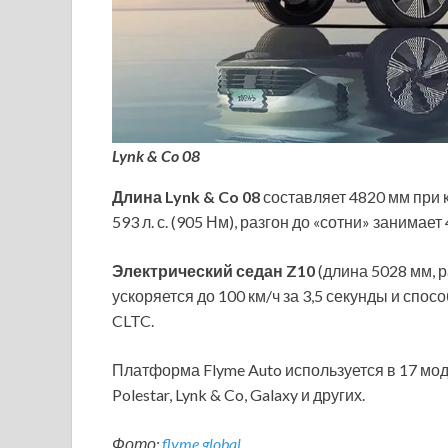
Lynk & Co 08
Длина Lynk & Co 08
составляет 4820 мм при 
593 л. с. (905 Нм), разгон до «сотни» занимает
Электрический седан Z10
(длина 5028 мм, р
ускоряется до 100 км/ч за 3,5 секунды и спос
CLTC.
Платформа Flyme Auto используется в 17 мо
Polestar, Lynk & Co, Galaxy и других.
Фото:
flyme.global