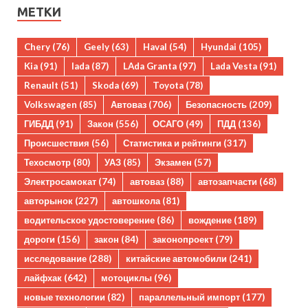
МЕТКИ
Chery
(76)
Geely
(63)
Haval
(54)
Hyundai
(105)
Kia
(91)
lada
(87)
LAda Granta
(97)
Lada Vesta
(91)
Renault
(51)
Skoda
(69)
Toyota
(78)
Volkswagen
(85)
Автоваз
(706)
Безопасность
(209)
ГИБДД
(91)
Закон
(556)
ОСАГО
(49)
ПДД
(136)
Происшествия
(56)
Статистика и рейтинги
(317)
Техосмотр
(80)
УАЗ
(85)
Экзамен
(57)
Электросамокат
(74)
автоваз
(88)
автозапчасти
(68)
авторынок
(227)
автошкола
(81)
водительское удостоверение
(86)
вождение
(189)
дороги
(156)
закон
(84)
законопроект
(79)
исследование
(288)
китайские автомобили
(241)
лайфхак
(642)
мотоциклы
(96)
новые технологии
(82)
параллельный импорт
(177)