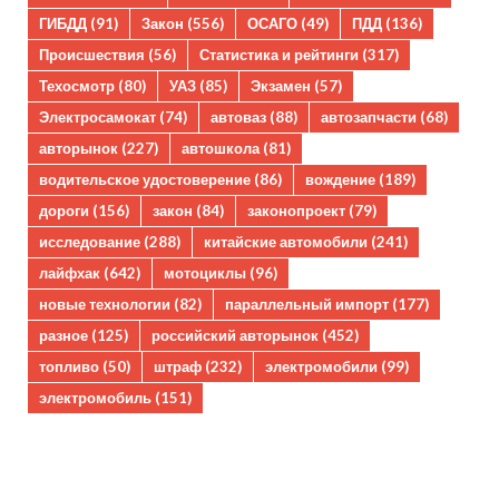
ГИБДД
(91)
Закон
(556)
ОСАГО
(49)
ПДД
(136)
Происшествия
(56)
Статистика и рейтинги
(317)
Техосмотр
(80)
УАЗ
(85)
Экзамен
(57)
Электросамокат
(74)
автоваз
(88)
автозапчасти
(68)
авторынок
(227)
автошкола
(81)
водительское удостоверение
(86)
вождение
(189)
дороги
(156)
закон
(84)
законопроект
(79)
исследование
(288)
китайские автомобили
(241)
лайфхак
(642)
мотоциклы
(96)
новые технологии
(82)
параллельный импорт
(177)
разное
(125)
российский авторынок
(452)
топливо
(50)
штраф
(232)
электромобили
(99)
электромобиль
(151)