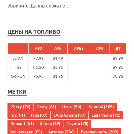
Извините. Данных пока нет.
ЦЕНЫ НА ТОПЛИВО
A92
A95
A95+
A98
ДТ
ATAN
77.99
81.49
89.99
TES
81.50
85.90
89.90
GRIFON
75.95
81.95
78.95
МЕТКИ
Chery
(76)
Geely
(63)
Haval
(54)
Hyundai
(105)
Kia
(91)
lada
(87)
LAda Granta
(97)
Lada Vesta
(91)
Renault
(51)
Skoda
(69)
Toyota
(78)
Volkswagen
(85)
Автоваз
(706)
Безопасность
(209)