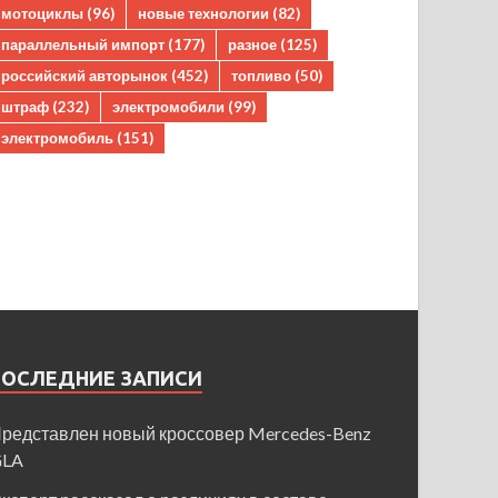
мотоциклы
(96)
новые технологии
(82)
параллельный импорт
(177)
разное
(125)
российский авторынок
(452)
топливо
(50)
штраф
(232)
электромобили
(99)
электромобиль
(151)
ПОСЛЕДНИЕ ЗАПИСИ
редставлен новый кроссовер Mercedes-Benz
GLA