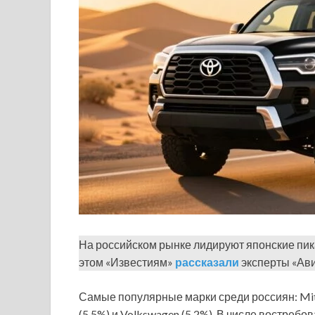
На российском рынке лидируют японские пика
этом «Известиям»
рассказали
эксперты «Ави
Самые популярные марки среди россиян: Mitsubi
(5,5%) и Volkswagen (5,2%). В числе востребо