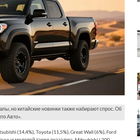
пы, но китайские новинки также набирают спрос. Об
то Авто».
shi (14,4%), Toyota (11,5%), Great Wall (6%), Ford
ванных моделей также оказались Mitsubishi L200,