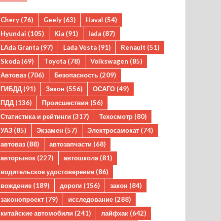
Chery
(76)
Geely
(63)
Haval
(54)
Hyundai
(105)
Kia
(91)
lada
(87)
LAda Granta
(97)
Lada Vesta
(91)
Renault
(51)
Skoda
(69)
Toyota
(78)
Volkswagen
(85)
Автоваз
(706)
Безопасность
(209)
ГИБДД
(91)
Закон
(556)
ОСАГО
(49)
ПДД
(136)
Происшествия
(56)
Статистика и рейтинги
(317)
Техосмотр
(80)
УАЗ
(85)
Экзамен
(57)
Электросамокат
(74)
автоваз
(88)
автозапчасти
(68)
авторынок
(227)
автошкола
(81)
водительское удостоверение
(86)
вождение
(189)
дороги
(156)
закон
(84)
законопроект
(79)
исследование
(288)
китайские автомобили
(241)
лайфхак
(642)