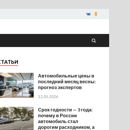
СТАТЬИ
Автомобильные цены в
последний месяц весны:
прогноз экспертов
12.05.2026
Срок годности — 3 года:
почему в России
автомобиль стал
дорогим расходником, а