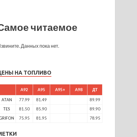
Самое читаемое
звините. Данных пока нет.
ЦЕНЫ НА ТОПЛИВО
A92
A95
A95+
A98
ДТ
ATAN
77.99
81.49
89.99
TES
81.50
85.90
89.90
GRIFON
75.95
81.95
78.95
МЕТКИ