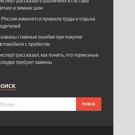
ксперт рассказал о различиях в составе
етних и зимних шин
 России изменятся правила труда и отдыха
одителей
азваны главные ошибки при покупке
втомобиля с пробегом
ксперт рассказал, как понять, что тормозные
олодки требуют замены
ПОИСК