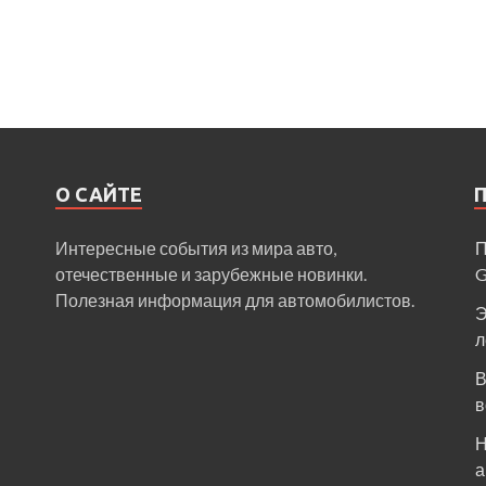
О САЙТЕ
Интересные события из мира авто,
П
отечественные и зарубежные новинки.
Полезная информация для автомобилистов.
Э
л
В
в
Н
а