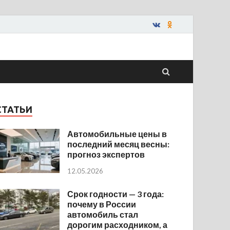
СТАТЬИ
Автомобильные цены в
последний месяц весны:
прогноз экспертов
12.05.2026
Срок годности — 3 года:
почему в России
автомобиль стал
дорогим расходником, а