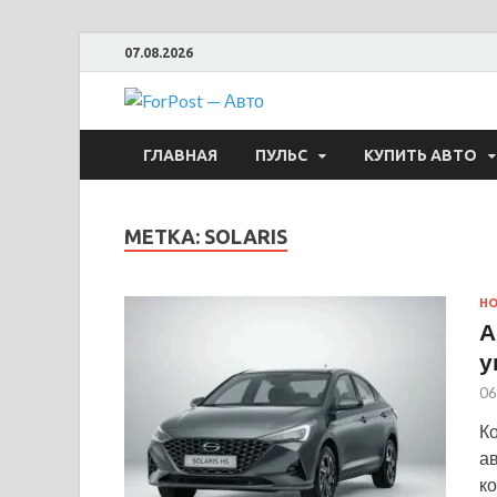
07.08.2026
ForPost —
ГЛАВНАЯ
ПУЛЬС
КУПИТЬ АВТО
МЕТКА:
SOLARIS
Н
А
у
06
К
а
к