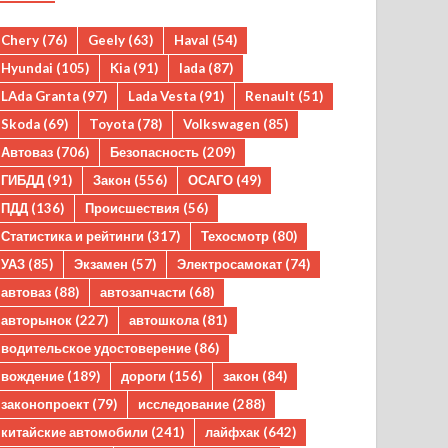
Chery
(76)
Geely
(63)
Haval
(54)
Hyundai
(105)
Kia
(91)
lada
(87)
LAda Granta
(97)
Lada Vesta
(91)
Renault
(51)
Skoda
(69)
Toyota
(78)
Volkswagen
(85)
Автоваз
(706)
Безопасность
(209)
ГИБДД
(91)
Закон
(556)
ОСАГО
(49)
ПДД
(136)
Происшествия
(56)
Статистика и рейтинги
(317)
Техосмотр
(80)
УАЗ
(85)
Экзамен
(57)
Электросамокат
(74)
автоваз
(88)
автозапчасти
(68)
авторынок
(227)
автошкола
(81)
водительское удостоверение
(86)
вождение
(189)
дороги
(156)
закон
(84)
законопроект
(79)
исследование
(288)
китайские автомобили
(241)
лайфхак
(642)