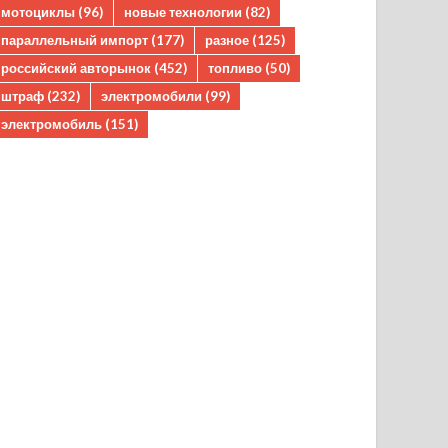
мотоциклы
(96)
новые технологии
(82)
параллельный импорт
(177)
разное
(125)
российский авторынок
(452)
топливо
(50)
штраф
(232)
электромобили
(99)
электромобиль
(151)