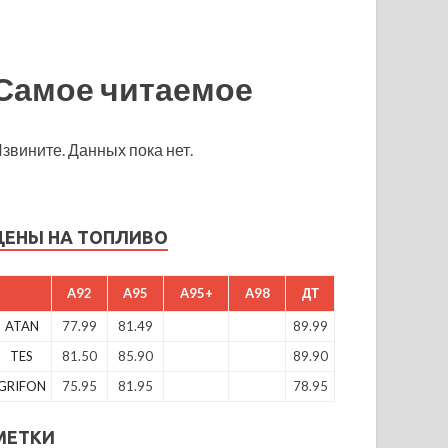
Самое читаемое
звините. Данных пока нет.
ЦЕНЫ НА ТОПЛИВО
A92
A95
A95+
A98
ДТ
ATAN
77.99
81.49
89.99
TES
81.50
85.90
89.90
GRIFON
75.95
81.95
78.95
МЕТКИ