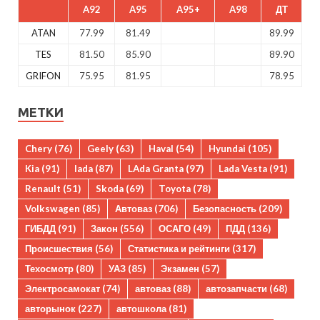
A92
A95
A95+
A98
ДТ
ATAN
77.99
81.49
89.99
TES
81.50
85.90
89.90
GRIFON
75.95
81.95
78.95
МЕТКИ
Chery
(76)
Geely
(63)
Haval
(54)
Hyundai
(105)
Kia
(91)
lada
(87)
LAda Granta
(97)
Lada Vesta
(91)
Renault
(51)
Skoda
(69)
Toyota
(78)
Volkswagen
(85)
Автоваз
(706)
Безопасность
(209)
ГИБДД
(91)
Закон
(556)
ОСАГО
(49)
ПДД
(136)
Происшествия
(56)
Статистика и рейтинги
(317)
Техосмотр
(80)
УАЗ
(85)
Экзамен
(57)
Электросамокат
(74)
автоваз
(88)
автозапчасти
(68)
авторынок
(227)
автошкола
(81)