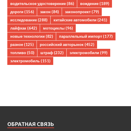
водительское удостоверение
(86)
вождение
(189)
дороги
(156)
закон
(84)
законопроект
(79)
исследование
(288)
китайские автомобили
(241)
лайфхак
(642)
мотоциклы
(96)
новые технологии
(82)
параллельный импорт
(177)
разное
(125)
российский авторынок
(452)
топливо
(50)
штраф
(232)
электромобили
(99)
электромобиль
(151)
ОБРАТНАЯ СВЯЗЬ