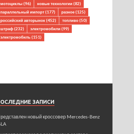
мотоциклы
(96)
новые технологии
(82)
параллельный импорт
(177)
разное
(125)
российский авторынок
(452)
топливо
(50)
штраф
(232)
электромобили
(99)
электромобиль
(151)
ПОСЛЕДНИЕ ЗАПИСИ
редставлен новый кроссовер Mercedes-Benz
GLA