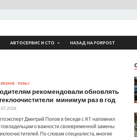
 Авто
АВТОСЕРВИС И СТО
НАЗАД НА FORPOST
ЛЕЗНОЕ
/
ПУЛЬС
одителям рекомендовали обновлять
теклоочистители минимум раз в год
.07.2026
втоэксперт Дмитрий Попов в беседе с RT напомнил
втовладельцам о важности своевременной замены
еклоочистителей. По словам специалиста, многие