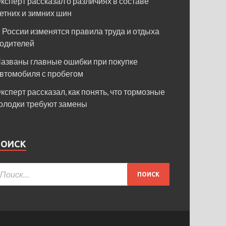
ксперт рассказал о различиях в составе
етних и зимних шин
 России изменятся правила труда и отдыха
одителей
азваны главные ошибки при покупке
втомобиля с пробегом
ксперт рассказал, как понять, что тормозные
олодки требуют замены
ПОИСК