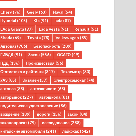
Chery
(76)
Geely
(63)
Haval
(54)
Hyundai
(105)
Kia
(91)
lada
(87)
LAda Granta
(97)
Lada Vesta
(91)
Renault
(51)
Skoda
(69)
Toyota
(78)
Volkswagen
(85)
Автоваз
(706)
Безопасность
(209)
ГИБДД
(91)
Закон
(556)
ОСАГО
(49)
ПДД
(136)
Происшествия
(56)
Статистика и рейтинги
(317)
Техосмотр
(80)
УАЗ
(85)
Экзамен
(57)
Электросамокат
(74)
автоваз
(88)
автозапчасти
(68)
авторынок
(227)
автошкола
(81)
водительское удостоверение
(86)
вождение
(189)
дороги
(156)
закон
(84)
законопроект
(79)
исследование
(288)
китайские автомобили
(241)
лайфхак
(642)