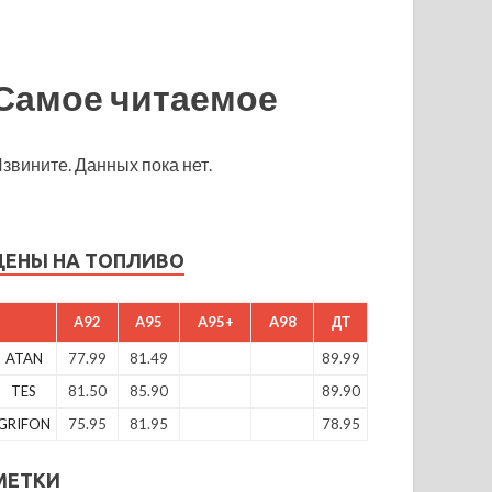
Самое читаемое
звините. Данных пока нет.
ЦЕНЫ НА ТОПЛИВО
A92
A95
A95+
A98
ДТ
ATAN
77.99
81.49
89.99
TES
81.50
85.90
89.90
GRIFON
75.95
81.95
78.95
МЕТКИ