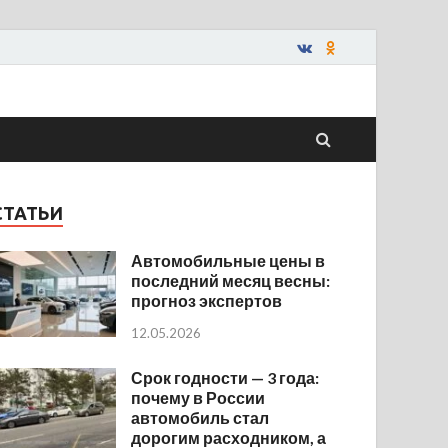
СТАТЬИ
Автомобильные цены в
последний месяц весны:
прогноз экспертов
12.05.2026
Срок годности — 3 года:
почему в России
автомобиль стал
дорогим расходником, а