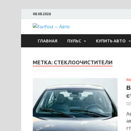
08.08.2026
ForPost —
ГЛАВНАЯ
ПУЛЬС
КУПИТЬ АВТО
МЕТКА:
СТЕКЛООЧИСТИТЕЛИ
ПО
В
с
02
А
а
ст