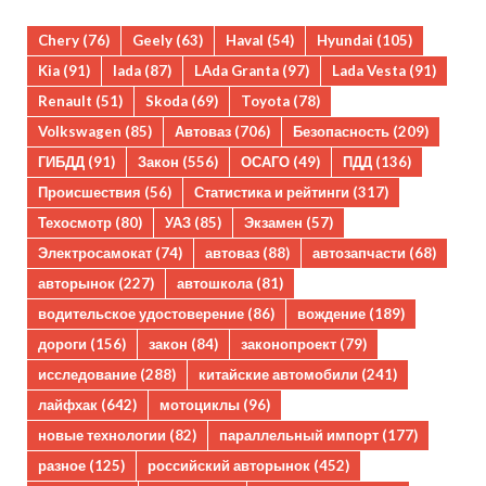
Chery
(76)
Geely
(63)
Haval
(54)
Hyundai
(105)
Kia
(91)
lada
(87)
LAda Granta
(97)
Lada Vesta
(91)
Renault
(51)
Skoda
(69)
Toyota
(78)
Volkswagen
(85)
Автоваз
(706)
Безопасность
(209)
ГИБДД
(91)
Закон
(556)
ОСАГО
(49)
ПДД
(136)
Происшествия
(56)
Статистика и рейтинги
(317)
Техосмотр
(80)
УАЗ
(85)
Экзамен
(57)
Электросамокат
(74)
автоваз
(88)
автозапчасти
(68)
авторынок
(227)
автошкола
(81)
водительское удостоверение
(86)
вождение
(189)
дороги
(156)
закон
(84)
законопроект
(79)
исследование
(288)
китайские автомобили
(241)
лайфхак
(642)
мотоциклы
(96)
новые технологии
(82)
параллельный импорт
(177)
разное
(125)
российский авторынок
(452)