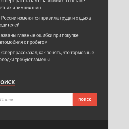
ксперт рассказал о различиях в составе
етних и зимних шин
 России изменятся правила труда и отдыха
одителей
азваны главные ошибки при покупке
втомобиля с пробегом
ксперт рассказал, как понять, что тормозные
олодки требуют замены
ПОИСК