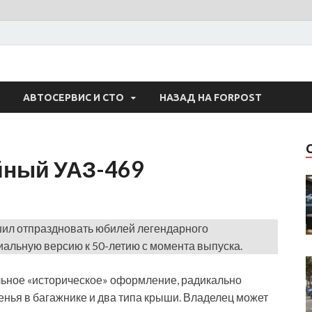
 Авто
АВТОСЕРВИС И СТО
НАЗАД НА FORPOST
йный УАЗ-469
ил отпраздновать юбилей легендарного
иальную версию к 50-летию с момента выпуска.
ьное «историческое» оформление, радикально
денья в багажнике и два типа крыши. Владелец может