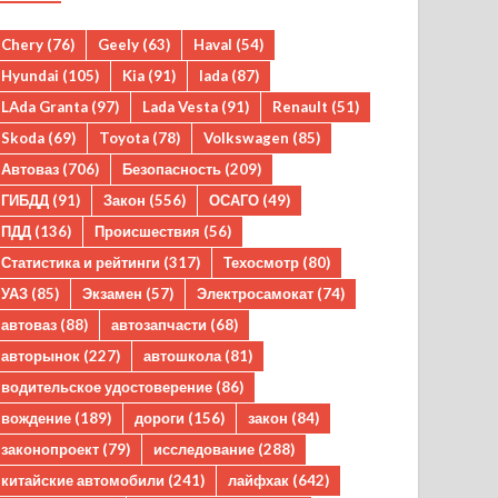
Chery
(76)
Geely
(63)
Haval
(54)
Hyundai
(105)
Kia
(91)
lada
(87)
LAda Granta
(97)
Lada Vesta
(91)
Renault
(51)
Skoda
(69)
Toyota
(78)
Volkswagen
(85)
Автоваз
(706)
Безопасность
(209)
ГИБДД
(91)
Закон
(556)
ОСАГО
(49)
ПДД
(136)
Происшествия
(56)
Статистика и рейтинги
(317)
Техосмотр
(80)
УАЗ
(85)
Экзамен
(57)
Электросамокат
(74)
автоваз
(88)
автозапчасти
(68)
авторынок
(227)
автошкола
(81)
водительское удостоверение
(86)
вождение
(189)
дороги
(156)
закон
(84)
законопроект
(79)
исследование
(288)
китайские автомобили
(241)
лайфхак
(642)