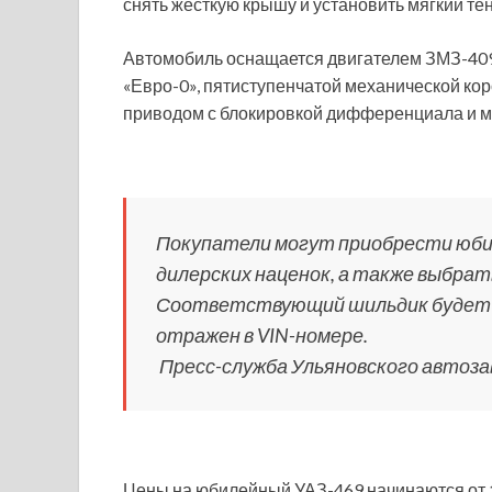
снять жёсткую крышу и установить мягкий тен
Автомобиль оснащается двигателем ЗМЗ-4091
«Евро-0», пятиступенчатой механической к
приводом с блокировкой дифференциала и м
Покупатели могут приобрести юбил
дилерских наценок, а также выбрат
Соответствующий шильдик будет у
отражен в VIN-номере.
Пресс-служба Ульяновского автоза
Цены на юбилейный УАЗ-469 начинаются от 1