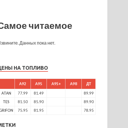
Самое читаемое
звините. Данных пока нет.
ЦЕНЫ НА ТОПЛИВО
A92
A95
A95+
A98
ДТ
ATAN
77.99
81.49
89.99
TES
81.50
85.90
89.90
GRIFON
75.95
81.95
78.95
МЕТКИ