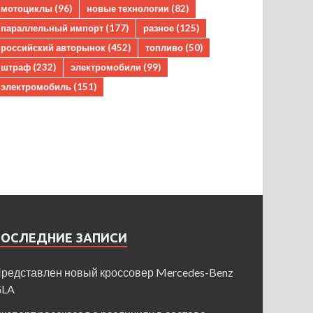
мотоциклы
(96)
новые технологии
(82)
параллельный импорт
(177)
разное
(125)
российский авторынок
(452)
топливо
(50)
штраф
(232)
электромобили
(99)
электромобиль
(151)
ПОСЛЕДНИЕ ЗАПИСИ
редставлен новый кроссовер Mercedes-Benz
GLA