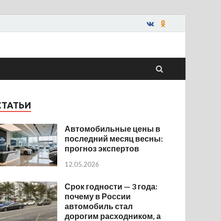
СТАТЬИ
Автомобильные цены в
последний месяц весны:
прогноз экспертов
12.05.2026
Срок годности — 3 года:
почему в России
автомобиль стал
дорогим расходником, а