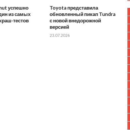
mut успешно
Toyota представила
дин из самых
обновленный пикап Tundra
краш-тестов
с новой внедорожной
версией
23.07.2026