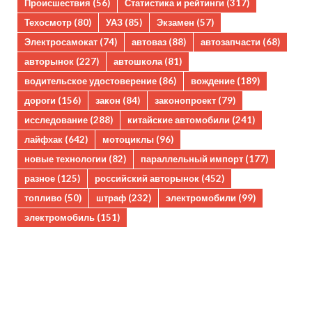
Происшествия
(56)
Статистика и рейтинги
(317)
Техосмотр
(80)
УАЗ
(85)
Экзамен
(57)
Электросамокат
(74)
автоваз
(88)
автозапчасти
(68)
авторынок
(227)
автошкола
(81)
водительское удостоверение
(86)
вождение
(189)
дороги
(156)
закон
(84)
законопроект
(79)
исследование
(288)
китайские автомобили
(241)
лайфхак
(642)
мотоциклы
(96)
новые технологии
(82)
параллельный импорт
(177)
разное
(125)
российский авторынок
(452)
топливо
(50)
штраф
(232)
электромобили
(99)
электромобиль
(151)