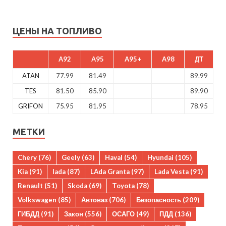
ЦЕНЫ НА ТОПЛИВО
A92
A95
A95+
A98
ДТ
ATAN
77.99
81.49
89.99
TES
81.50
85.90
89.90
GRIFON
75.95
81.95
78.95
МЕТКИ
Chery
(76)
Geely
(63)
Haval
(54)
Hyundai
(105)
Kia
(91)
lada
(87)
LAda Granta
(97)
Lada Vesta
(91)
Renault
(51)
Skoda
(69)
Toyota
(78)
Volkswagen
(85)
Автоваз
(706)
Безопасность
(209)
ГИБДД
(91)
Закон
(556)
ОСАГО
(49)
ПДД
(136)