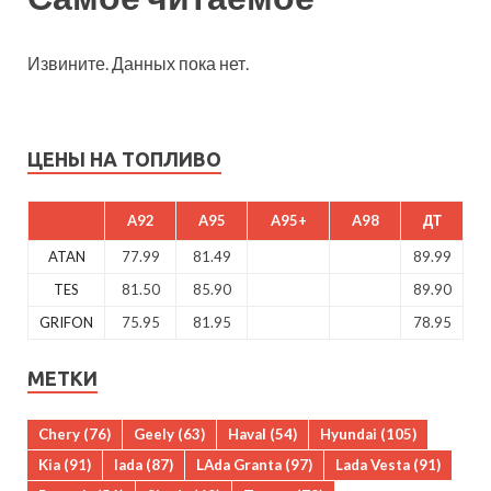
Извините. Данных пока нет.
ЦЕНЫ НА ТОПЛИВО
A92
A95
A95+
A98
ДТ
ATAN
77.99
81.49
89.99
TES
81.50
85.90
89.90
GRIFON
75.95
81.95
78.95
МЕТКИ
Chery
(76)
Geely
(63)
Haval
(54)
Hyundai
(105)
Kia
(91)
lada
(87)
LAda Granta
(97)
Lada Vesta
(91)