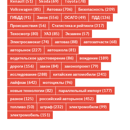
Renault
(51)
Skoda
(69)
Toyota
(78)
Volkswagen
(85)
Автоваз
(706)
Безопасность
(209)
ГИБДД
(91)
Закон
(556)
ОСАГО
(49)
ПДД
(136)
Происшествия
(56)
Статистика и рейтинги
(317)
Техосмотр
(80)
УАЗ
(85)
Экзамен
(57)
Электросамокат
(74)
автоваз
(88)
автозапчасти
(68)
авторынок
(227)
автошкола
(81)
водительское удостоверение
(86)
вождение
(189)
дороги
(156)
закон
(84)
законопроект
(79)
исследование
(288)
китайские автомобили
(241)
лайфхак
(642)
мотоциклы
(96)
новые технологии
(82)
параллельный импорт
(177)
разное
(125)
российский авторынок
(452)
топливо
(50)
штраф
(232)
электромобили
(99)
электромобиль
(151)