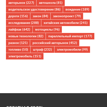
авторынок
(227)
автошкола
(81)
водительское удостоверение
(86)
вождение
(189)
дороги
(156)
закон
(84)
законопроект
(79)
исследование
(288)
китайские автомобили
(241)
лайфхак
(642)
мотоциклы
(96)
новые технологии
(82)
параллельный импорт
(177)
разное
(125)
российский авторынок
(452)
топливо
(50)
штраф
(232)
электромобили
(99)
электромобиль
(151)