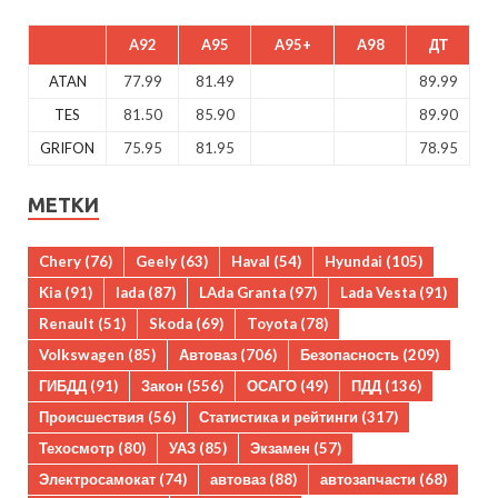
A92
A95
A95+
A98
ДТ
ATAN
77.99
81.49
89.99
TES
81.50
85.90
89.90
GRIFON
75.95
81.95
78.95
МЕТКИ
Chery
(76)
Geely
(63)
Haval
(54)
Hyundai
(105)
Kia
(91)
lada
(87)
LAda Granta
(97)
Lada Vesta
(91)
Renault
(51)
Skoda
(69)
Toyota
(78)
Volkswagen
(85)
Автоваз
(706)
Безопасность
(209)
ГИБДД
(91)
Закон
(556)
ОСАГО
(49)
ПДД
(136)
Происшествия
(56)
Статистика и рейтинги
(317)
Техосмотр
(80)
УАЗ
(85)
Экзамен
(57)
Электросамокат
(74)
автоваз
(88)
автозапчасти
(68)