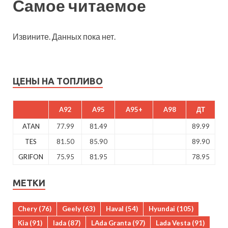
Самое читаемое
Извините. Данных пока нет.
ЦЕНЫ НА ТОПЛИВО
A92
A95
A95+
A98
ДТ
ATAN
77.99
81.49
89.99
TES
81.50
85.90
89.90
GRIFON
75.95
81.95
78.95
МЕТКИ
Chery
(76)
Geely
(63)
Haval
(54)
Hyundai
(105)
Kia
(91)
lada
(87)
LAda Granta
(97)
Lada Vesta
(91)