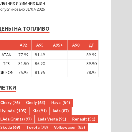
летних и зимних шин
опубликовано 31/07/2026
ЦЕНЫ НА ТОПЛИВО
A92
A95
A95+
A98
ДТ
ATAN
77.99
81.49
89.99
TES
81.50
85.90
89.90
GRIFON
75.95
81.95
78.95
МЕТКИ
Chery
(76)
Geely
(63)
Haval
(54)
Hyundai
(105)
Kia
(91)
lada
(87)
LAda Granta
(97)
Lada Vesta
(91)
Renault
(51)
Skoda
(69)
Toyota
(78)
Volkswagen
(85)