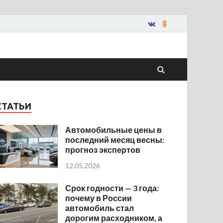
СТАТЬИ
Автомобильные цены в
последний месяц весны:
прогноз экспертов
12.05.2026
Срок годности — 3 года:
почему в России
автомобиль стал
дорогим расходником, а