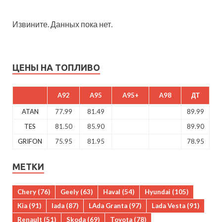
Извините. Данных пока нет.
ЦЕНЫ НА ТОПЛИВО
A92
A95
A95+
A98
ДТ
ATAN
77.99
81.49
89.99
TES
81.50
85.90
89.90
GRIFON
75.95
81.95
78.95
МЕТКИ
Chery
(76)
Geely
(63)
Haval
(54)
Hyundai
(105)
Kia
(91)
lada
(87)
LAda Granta
(97)
Lada Vesta
(91)
Renault
(51)
Skoda
(69)
Toyota
(78)