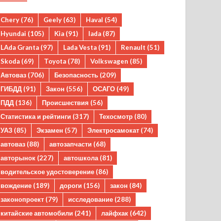
Chery
(76)
Geely
(63)
Haval
(54)
Hyundai
(105)
Kia
(91)
lada
(87)
LAda Granta
(97)
Lada Vesta
(91)
Renault
(51)
Skoda
(69)
Toyota
(78)
Volkswagen
(85)
Автоваз
(706)
Безопасность
(209)
ГИБДД
(91)
Закон
(556)
ОСАГО
(49)
ПДД
(136)
Происшествия
(56)
Статистика и рейтинги
(317)
Техосмотр
(80)
УАЗ
(85)
Экзамен
(57)
Электросамокат
(74)
автоваз
(88)
автозапчасти
(68)
авторынок
(227)
автошкола
(81)
водительское удостоверение
(86)
вождение
(189)
дороги
(156)
закон
(84)
законопроект
(79)
исследование
(288)
китайские автомобили
(241)
лайфхак
(642)