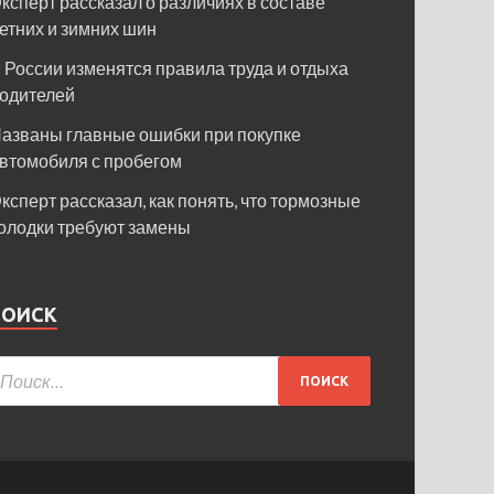
ксперт рассказал о различиях в составе
етних и зимних шин
 России изменятся правила труда и отдыха
одителей
азваны главные ошибки при покупке
втомобиля с пробегом
ксперт рассказал, как понять, что тормозные
олодки требуют замены
ПОИСК