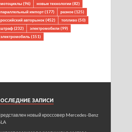
мотоциклы
(96)
новые технологии
(82)
параллельный импорт
(177)
разное
(125)
российский авторынок
(452)
топливо
(50)
штраф
(232)
электромобили
(99)
электромобиль
(151)
ПОСЛЕДНИЕ ЗАПИСИ
редставлен новый кроссовер Mercedes-Benz
GLA