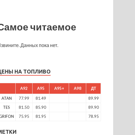
Самое читаемое
звините. Данных пока нет.
ЦЕНЫ НА ТОПЛИВО
A92
A95
A95+
A98
ДТ
ATAN
77.99
81.49
89.99
TES
81.50
85.90
89.90
GRIFON
75.95
81.95
78.95
МЕТКИ