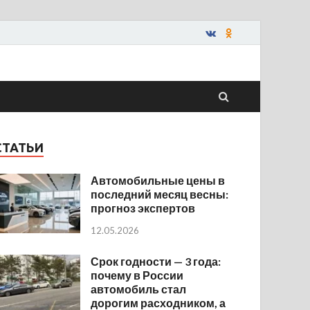
СТАТЬИ
Автомобильные цены в
последний месяц весны:
прогноз экспертов
12.05.2026
Срок годности — 3 года:
почему в России
автомобиль стал
дорогим расходником, а