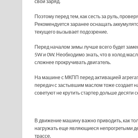
свой заряд.
Поэтому перед тем, как сесть за руль, прове
Рекомендуется заранее оснащать аккумулято
текущего вызывает подозрение.
Перед началом зимы лучше всего будет заме
5W и 0W. Необходимо знать, что в холод масл
сложнее прокручивать двигатель.
На машине с МКПП перед активацией агрегат
передач с застывшим маслом тоже создает н
советуют не крутить стартер дольше десяти 
В движение машину важно приводить, как тол
нагружать еще являющиеся непрогретыми де
трассе.