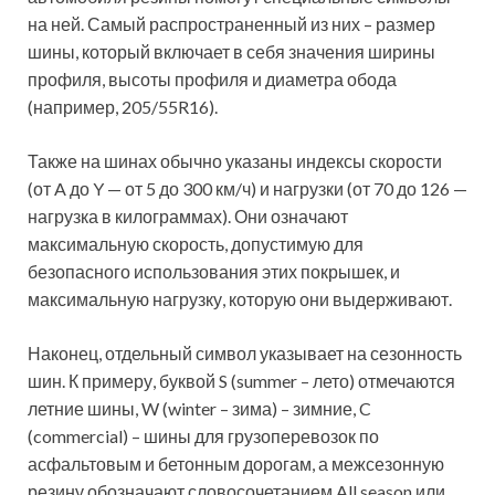
на ней. Самый распространенный из них – размер
шины, который включает в себя значения ширины
профиля, высоты профиля и диаметра обода
(например, 205/55R16).
Также на шинах обычно указаны индексы скорости
(от A до Y — от 5 до 300 км/ч) и нагрузки (от 70 до 126 —
нагрузка в килограммах). Они означают
максимальную скорость, допустимую для
безопасного использования этих покрышек, и
максимальную нагрузку, которую они выдерживают.
Наконец, отдельный символ указывает на сезонность
шин. К примеру, буквой S (summer – лето) отмечаются
летние шины, W (winter – зима) – зимние, C
(commercial) – шины для грузоперевозок по
асфальтовым и бетонным дорогам, а межсезонную
резину обозначают словосочетанием All season или