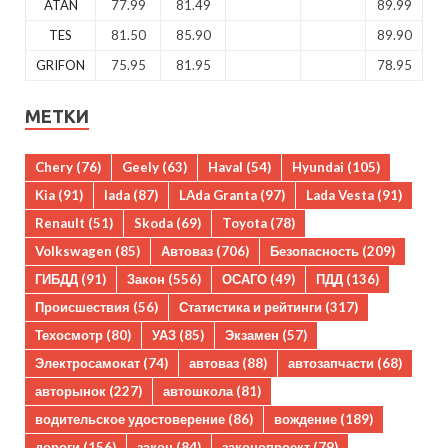
ATAN
77.99
81.49
89.99
TES
81.50
85.90
89.90
GRIFON
75.95
81.95
78.95
МЕТКИ
Chery
(76)
Geely
(63)
Haval
(54)
Hyundai
(105)
Kia
(91)
lada
(87)
LAda Granta
(97)
Lada Vesta
(91)
Renault
(51)
Skoda
(69)
Toyota
(78)
Volkswagen
(85)
Автоваз
(706)
Безопасность
(209)
ГИБДД
(91)
Закон
(556)
ОСАГО
(49)
ПДД
(136)
Происшествия
(56)
Статистика и рейтинги
(317)
Техосмотр
(80)
УАЗ
(85)
Экзамен
(57)
Электросамокат
(74)
автоваз
(88)
автозапчасти
(68)
авторынок
(227)
автошкола
(81)
водительское удостоверение
(86)
вождение
(189)
дороги
(156)
закон
(84)
законопроект
(79)