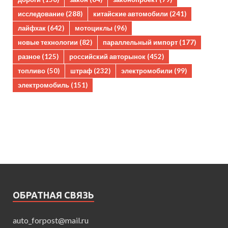
исследование
(288)
китайские автомобили
(241)
лайфхак
(642)
мотоциклы
(96)
новые технологии
(82)
параллельный импорт
(177)
разное
(125)
российский авторынок
(452)
топливо
(50)
штраф
(232)
электромобили
(99)
электромобиль
(151)
ОБРАТНАЯ СВЯЗЬ
auto_forpost@mail.ru