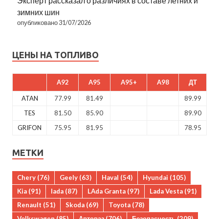
Эксперт рассказал о различиях в составе летних и
зимних шин
опубликовано 31/07/2026
ЦЕНЫ НА ТОПЛИВО
A92
A95
A95+
A98
ДТ
ATAN
77.99
81.49
89.99
TES
81.50
85.90
89.90
GRIFON
75.95
81.95
78.95
МЕТКИ
Chery
(76)
Geely
(63)
Haval
(54)
Hyundai
(105)
Kia
(91)
lada
(87)
LAda Granta
(97)
Lada Vesta
(91)
Renault
(51)
Skoda
(69)
Toyota
(78)
Volkswagen
(85)
Автоваз
(706)
Безопасность
(209)