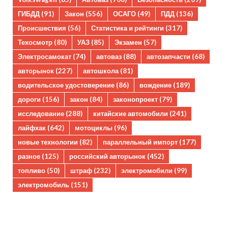
ГИБДД
(91)
Закон
(556)
ОСАГО
(49)
ПДД
(136)
Происшествия
(56)
Статистика и рейтинги
(317)
Техосмотр
(80)
УАЗ
(85)
Экзамен
(57)
Электросамокат
(74)
автоваз
(88)
автозапчасти
(68)
авторынок
(227)
автошкола
(81)
водительское удостоверение
(86)
вождение
(189)
дороги
(156)
закон
(84)
законопроект
(79)
исследование
(288)
китайские автомобили
(241)
лайфхак
(642)
мотоциклы
(96)
новые технологии
(82)
параллельный импорт
(177)
разное
(125)
российский авторынок
(452)
топливо
(50)
штраф
(232)
электромобили
(99)
электромобиль
(151)