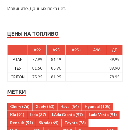
Извините. Данных пока нет.
ЦЕНЫ НА ТОПЛИВО
A92
A95
A95+
A98
ДТ
ATAN
77.99
81.49
89.99
TES
81.50
85.90
89.90
GRIFON
75.95
81.95
78.95
МЕТКИ
Chery
(76)
Geely
(63)
Haval
(54)
Hyundai
(105)
Kia
(91)
lada
(87)
LAda Granta
(97)
Lada Vesta
(91)
Renault
(51)
Skoda
(69)
Toyota
(78)