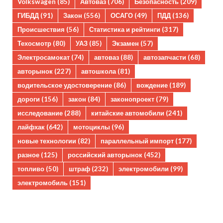
Volkswagen
(85)
Автоваз
(706)
Безопасность
(209)
ГИБДД
(91)
Закон
(556)
ОСАГО
(49)
ПДД
(136)
Происшествия
(56)
Статистика и рейтинги
(317)
Техосмотр
(80)
УАЗ
(85)
Экзамен
(57)
Электросамокат
(74)
автоваз
(88)
автозапчасти
(68)
авторынок
(227)
автошкола
(81)
водительское удостоверение
(86)
вождение
(189)
дороги
(156)
закон
(84)
законопроект
(79)
исследование
(288)
китайские автомобили
(241)
лайфхак
(642)
мотоциклы
(96)
новые технологии
(82)
параллельный импорт
(177)
разное
(125)
российский авторынок
(452)
топливо
(50)
штраф
(232)
электромобили
(99)
электромобиль
(151)