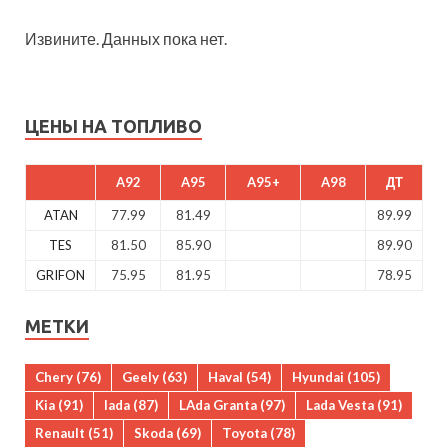
Извините. Данных пока нет.
ЦЕНЫ НА ТОПЛИВО
A92
A95
A95+
A98
ДТ
ATAN
77.99
81.49
89.99
TES
81.50
85.90
89.90
GRIFON
75.95
81.95
78.95
МЕТКИ
Chery
(76)
Geely
(63)
Haval
(54)
Hyundai
(105)
Kia
(91)
lada
(87)
LAda Granta
(97)
Lada Vesta
(91)
Renault
(51)
Skoda
(69)
Toyota
(78)