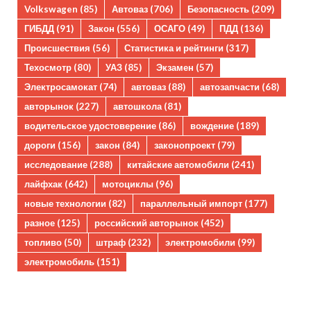
Volkswagen
(85)
Автоваз
(706)
Безопасность
(209)
ГИБДД
(91)
Закон
(556)
ОСАГО
(49)
ПДД
(136)
Происшествия
(56)
Статистика и рейтинги
(317)
Техосмотр
(80)
УАЗ
(85)
Экзамен
(57)
Электросамокат
(74)
автоваз
(88)
автозапчасти
(68)
авторынок
(227)
автошкола
(81)
водительское удостоверение
(86)
вождение
(189)
дороги
(156)
закон
(84)
законопроект
(79)
исследование
(288)
китайские автомобили
(241)
лайфхак
(642)
мотоциклы
(96)
новые технологии
(82)
параллельный импорт
(177)
разное
(125)
российский авторынок
(452)
топливо
(50)
штраф
(232)
электромобили
(99)
электромобиль
(151)