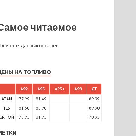
Самое читаемое
звините. Данных пока нет.
ЦЕНЫ НА ТОПЛИВО
A92
A95
A95+
A98
ДТ
ATAN
77.99
81.49
89.99
TES
81.50
85.90
89.90
GRIFON
75.95
81.95
78.95
МЕТКИ