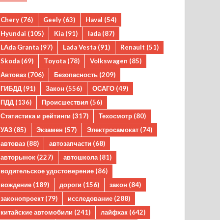
Chery
(76)
Geely
(63)
Haval
(54)
Hyundai
(105)
Kia
(91)
lada
(87)
LAda Granta
(97)
Lada Vesta
(91)
Renault
(51)
Skoda
(69)
Toyota
(78)
Volkswagen
(85)
Автоваз
(706)
Безопасность
(209)
ГИБДД
(91)
Закон
(556)
ОСАГО
(49)
ПДД
(136)
Происшествия
(56)
Статистика и рейтинги
(317)
Техосмотр
(80)
УАЗ
(85)
Экзамен
(57)
Электросамокат
(74)
автоваз
(88)
автозапчасти
(68)
авторынок
(227)
автошкола
(81)
водительское удостоверение
(86)
вождение
(189)
дороги
(156)
закон
(84)
законопроект
(79)
исследование
(288)
китайские автомобили
(241)
лайфхак
(642)