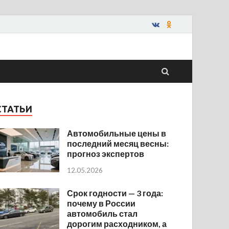
СТАТЬИ
Автомобильные цены в
последний месяц весны:
прогноз экспертов
12.05.2026
Срок годности — 3 года:
почему в России
автомобиль стал
дорогим расходником, а