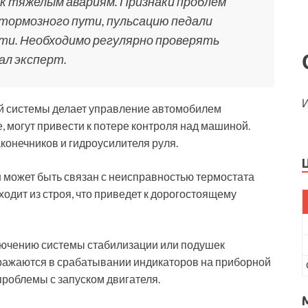
к тяжелым авариям. Признаки проблем
тормозного пути, пульсацию педали
ти. Необходимо регулярно проверять
зал эксперт.
И
ой системы делает управление автомобилем
, могут привести к потере контроля над машиной.
аконечников и гидроусилителя руля.
н может быть связан с неисправностью термостата
одит из строя, что приведет к дорогостоящему
ключению системы стабилизации или подушек
ражаются в срабатывании индикаторов на приборной
проблемы с запуском двигателя.