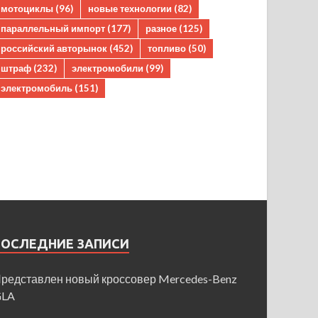
мотоциклы
(96)
новые технологии
(82)
параллельный импорт
(177)
разное
(125)
российский авторынок
(452)
топливо
(50)
штраф
(232)
электромобили
(99)
электромобиль
(151)
ПОСЛЕДНИЕ ЗАПИСИ
редставлен новый кроссовер Mercedes-Benz
GLA