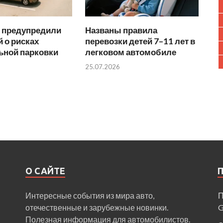
 предупредили
Названы правила
 о рисках
перевозки детей 7–11 лет в
ьной парковки
легковом автомобиле
25.07.2026
О САЙТЕ
Интересные события из мира авто,
П
отечественные и зарубежные новинки.
Полезная информация для автомобилистов.