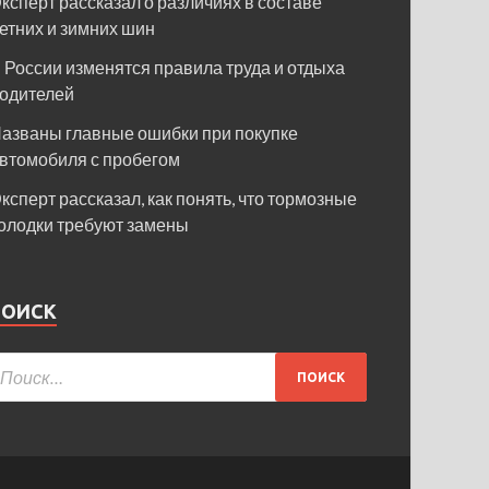
ксперт рассказал о различиях в составе
етних и зимних шин
 России изменятся правила труда и отдыха
одителей
азваны главные ошибки при покупке
втомобиля с пробегом
ксперт рассказал, как понять, что тормозные
олодки требуют замены
ПОИСК