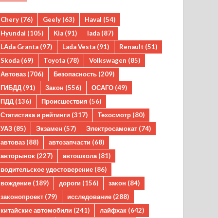
Chery
(76)
Geely
(63)
Haval
(54)
Hyundai
(105)
Kia
(91)
lada
(87)
LAda Granta
(97)
Lada Vesta
(91)
Renault
(51)
Skoda
(69)
Toyota
(78)
Volkswagen
(85)
Автоваз
(706)
Безопасность
(209)
ГИБДД
(91)
Закон
(556)
ОСАГО
(49)
ПДД
(136)
Происшествия
(56)
Статистика и рейтинги
(317)
Техосмотр
(80)
УАЗ
(85)
Экзамен
(57)
Электросамокат
(74)
автоваз
(88)
автозапчасти
(68)
авторынок
(227)
автошкола
(81)
водительское удостоверение
(86)
вождение
(189)
дороги
(156)
закон
(84)
законопроект
(79)
исследование
(288)
китайские автомобили
(241)
лайфхак
(642)