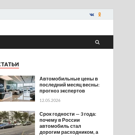
СТАТЬИ
Автомобильные цены в
последний месяц весны:
прогноз экспертов
12.05.2026
Срок годности — 3 года:
почему в России
автомобиль стал
дорогим расходником, а