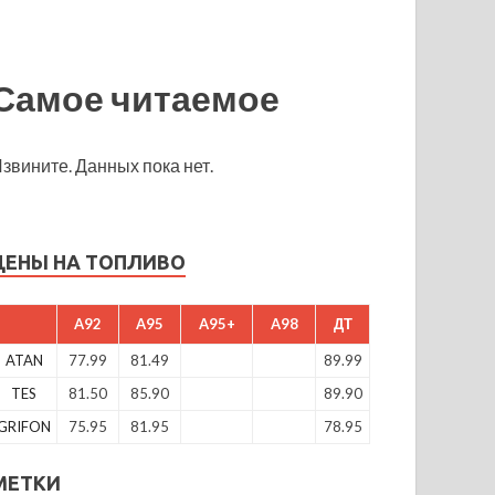
Самое читаемое
звините. Данных пока нет.
ЦЕНЫ НА ТОПЛИВО
A92
A95
A95+
A98
ДТ
ATAN
77.99
81.49
89.99
TES
81.50
85.90
89.90
GRIFON
75.95
81.95
78.95
МЕТКИ