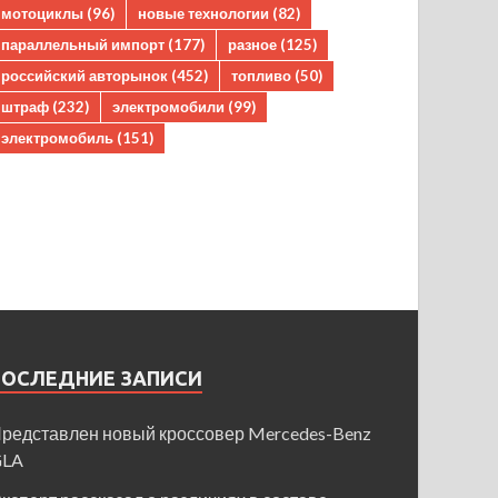
мотоциклы
(96)
новые технологии
(82)
параллельный импорт
(177)
разное
(125)
российский авторынок
(452)
топливо
(50)
штраф
(232)
электромобили
(99)
электромобиль
(151)
ПОСЛЕДНИЕ ЗАПИСИ
редставлен новый кроссовер Mercedes-Benz
GLA