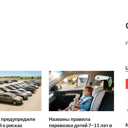
И
 предупредили
Названы правила
 о рисках
перевозки детей 7–11 лет в