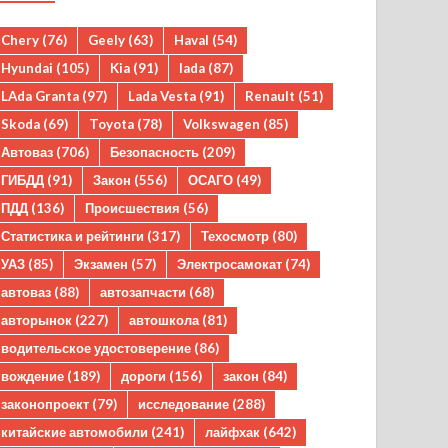
Chery
(76)
Geely
(63)
Haval
(54)
Hyundai
(105)
Kia
(91)
lada
(87)
LAda Granta
(97)
Lada Vesta
(91)
Renault
(51)
Skoda
(69)
Toyota
(78)
Volkswagen
(85)
Автоваз
(706)
Безопасность
(209)
ГИБДД
(91)
Закон
(556)
ОСАГО
(49)
ПДД
(136)
Происшествия
(56)
Статистика и рейтинги
(317)
Техосмотр
(80)
УАЗ
(85)
Экзамен
(57)
Электросамокат
(74)
автоваз
(88)
автозапчасти
(68)
авторынок
(227)
автошкола
(81)
водительское удостоверение
(86)
вождение
(189)
дороги
(156)
закон
(84)
законопроект
(79)
исследование
(288)
китайские автомобили
(241)
лайфхак
(642)