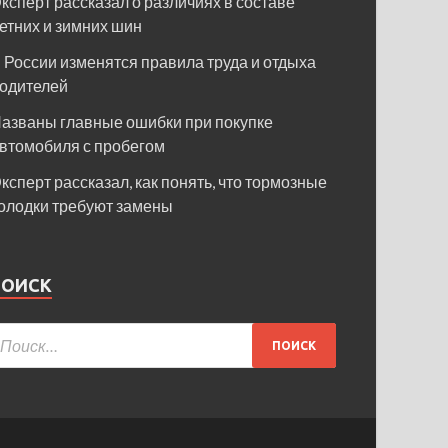
ксперт рассказал о различиях в составе
етних и зимних шин
 России изменятся правила труда и отдыха
одителей
азваны главные ошибки при покупке
втомобиля с пробегом
ксперт рассказал, как понять, что тормозные
олодки требуют замены
ПОИСК