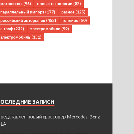
мотоциклы
(96)
новые технологии
(82)
параллельный импорт
(177)
разное
(125)
российский авторынок
(452)
топливо
(50)
штраф
(232)
электромобили
(99)
электромобиль
(151)
ПОСЛЕДНИЕ ЗАПИСИ
редставлен новый кроссовер Mercedes-Benz
GLA