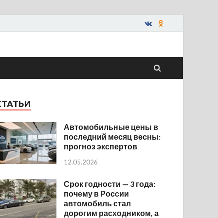
СТАТЬИ
Автомобильные цены в
последний месяц весны:
прогноз экспертов
12.05.2026
Срок годности — 3 года:
почему в России
автомобиль стал
дорогим расходником, а