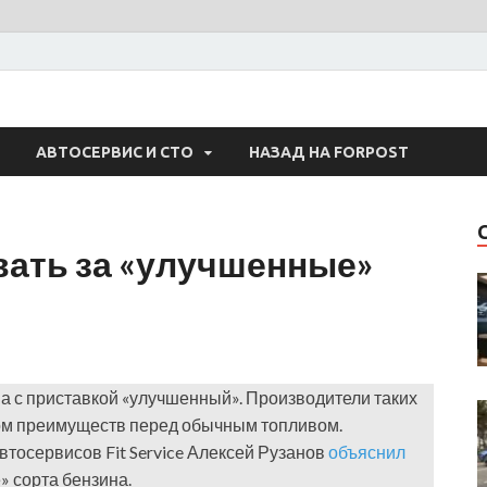
 Авто
АВТОСЕРВИС И СТО
НАЗАД НА FORPOST
вать за «улучшенные»
а с приставкой «улучшенный». Производители таких
дом преимуществ перед обычным топливом.
тосервисов Fit Service Алексей Рузанов
объяснил
» сорта бензина.