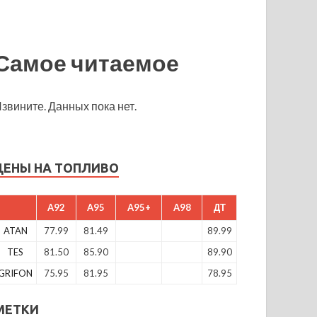
Самое читаемое
звините. Данных пока нет.
ЦЕНЫ НА ТОПЛИВО
A92
A95
A95+
A98
ДТ
ATAN
77.99
81.49
89.99
TES
81.50
85.90
89.90
GRIFON
75.95
81.95
78.95
МЕТКИ