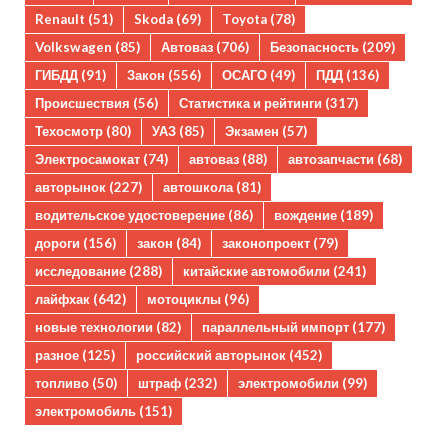
Renault
(51)
Skoda
(69)
Toyota
(78)
Volkswagen
(85)
Автоваз
(706)
Безопасность
(209)
ГИБДД
(91)
Закон
(556)
ОСАГО
(49)
ПДД
(136)
Происшествия
(56)
Статистика и рейтинги
(317)
Техосмотр
(80)
УАЗ
(85)
Экзамен
(57)
Электросамокат
(74)
автоваз
(88)
автозапчасти
(68)
авторынок
(227)
автошкола
(81)
водительское удостоверение
(86)
вождение
(189)
дороги
(156)
закон
(84)
законопроект
(79)
исследование
(288)
китайские автомобили
(241)
лайфхак
(642)
мотоциклы
(96)
новые технологии
(82)
параллельный импорт
(177)
разное
(125)
российский авторынок
(452)
топливо
(50)
штраф
(232)
электромобили
(99)
электромобиль
(151)