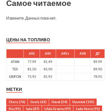
Самое читаемое
Извините. Данных пока нет.
ЦЕНЫ НА ТОПЛИВО
A92
A95
A95+
A98
ДТ
ATAN
77.99
81.49
89.99
TES
81.50
85.90
89.90
GRIFON
75.95
81.95
78.95
МЕТКИ
Chery
(76)
Geely
(63)
Haval
(54)
Hyundai
(105)
Kia
(91)
lada
(87)
LAda Granta
(97)
Lada Vesta
(91)