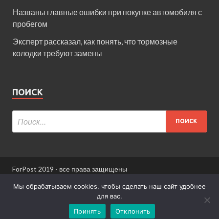
Названы главные ошибки при покупке автомобиля с
пробегом
Эксперт рассказал, как понять, что тормозные
колодки требуют замены
ПОИСК
ForPost 2019 - все права защищены
При использовании материалов сайта ссылка
Мы обрабатываем cookies, чтобы сделать наш сайт удобнее
обязательна.
для вас.
Принять
Отклонить
Информация для пользователей сайта