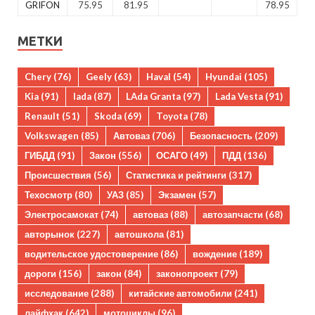
GRIFON
75.95
81.95
78.95
МЕТКИ
Chery
(76)
Geely
(63)
Haval
(54)
Hyundai
(105)
Kia
(91)
lada
(87)
LAda Granta
(97)
Lada Vesta
(91)
Renault
(51)
Skoda
(69)
Toyota
(78)
Volkswagen
(85)
Автоваз
(706)
Безопасность
(209)
ГИБДД
(91)
Закон
(556)
ОСАГО
(49)
ПДД
(136)
Происшествия
(56)
Статистика и рейтинги
(317)
Техосмотр
(80)
УАЗ
(85)
Экзамен
(57)
Электросамокат
(74)
автоваз
(88)
автозапчасти
(68)
авторынок
(227)
автошкола
(81)
водительское удостоверение
(86)
вождение
(189)
дороги
(156)
закон
(84)
законопроект
(79)
исследование
(288)
китайские автомобили
(241)
лайфхак
(642)
мотоциклы
(96)