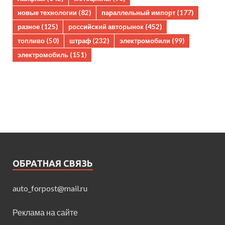
новые технологии
(82)
параллельный импорт
(177)
разное
(125)
российский авторынок
(452)
топливо
(50)
штраф
(232)
электромобили
(99)
электромобиль
(151)
ОБРАТНАЯ СВЯЗЬ
auto_forpost@mail.ru
Реклама на сайте