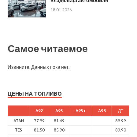
владельца автомобиля
18.01.2026
Самое читаемое
Извините. Данных пока нет.
ЦЕНЫ НА ТОПЛИВО
A92
A95
A95+
A98
ДТ
ATAN
77.99
81.49
89.99
TES
81.50
85.90
89.90