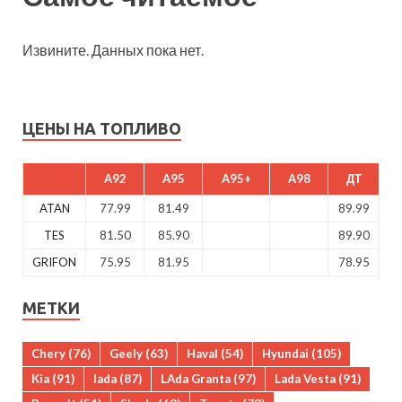
Извините. Данных пока нет.
ЦЕНЫ НА ТОПЛИВО
A92
A95
A95+
A98
ДТ
ATAN
77.99
81.49
89.99
TES
81.50
85.90
89.90
GRIFON
75.95
81.95
78.95
МЕТКИ
Chery
(76)
Geely
(63)
Haval
(54)
Hyundai
(105)
Kia
(91)
lada
(87)
LAda Granta
(97)
Lada Vesta
(91)