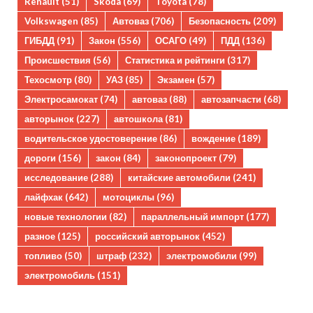
Renault
(51)
Skoda
(69)
Toyota
(78)
Volkswagen
(85)
Автоваз
(706)
Безопасность
(209)
ГИБДД
(91)
Закон
(556)
ОСАГО
(49)
ПДД
(136)
Происшествия
(56)
Статистика и рейтинги
(317)
Техосмотр
(80)
УАЗ
(85)
Экзамен
(57)
Электросамокат
(74)
автоваз
(88)
автозапчасти
(68)
авторынок
(227)
автошкола
(81)
водительское удостоверение
(86)
вождение
(189)
дороги
(156)
закон
(84)
законопроект
(79)
исследование
(288)
китайские автомобили
(241)
лайфхак
(642)
мотоциклы
(96)
новые технологии
(82)
параллельный импорт
(177)
разное
(125)
российский авторынок
(452)
топливо
(50)
штраф
(232)
электромобили
(99)
электромобиль
(151)