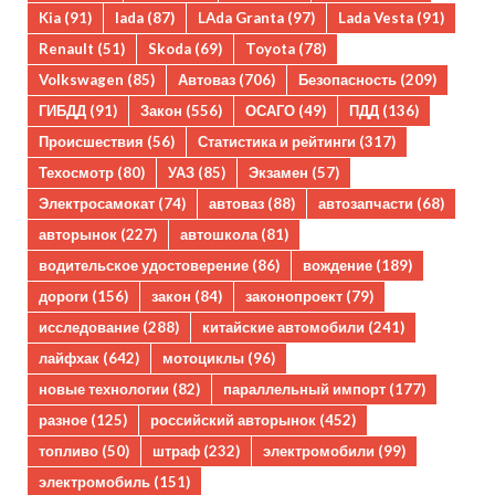
Kia
(91)
lada
(87)
LAda Granta
(97)
Lada Vesta
(91)
Renault
(51)
Skoda
(69)
Toyota
(78)
Volkswagen
(85)
Автоваз
(706)
Безопасность
(209)
ГИБДД
(91)
Закон
(556)
ОСАГО
(49)
ПДД
(136)
Происшествия
(56)
Статистика и рейтинги
(317)
Техосмотр
(80)
УАЗ
(85)
Экзамен
(57)
Электросамокат
(74)
автоваз
(88)
автозапчасти
(68)
авторынок
(227)
автошкола
(81)
водительское удостоверение
(86)
вождение
(189)
дороги
(156)
закон
(84)
законопроект
(79)
исследование
(288)
китайские автомобили
(241)
лайфхак
(642)
мотоциклы
(96)
новые технологии
(82)
параллельный импорт
(177)
разное
(125)
российский авторынок
(452)
топливо
(50)
штраф
(232)
электромобили
(99)
электромобиль
(151)