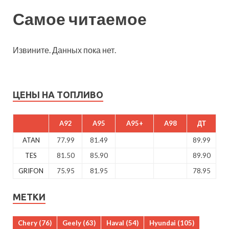
Самое читаемое
Извините. Данных пока нет.
ЦЕНЫ НА ТОПЛИВО
A92
A95
A95+
A98
ДТ
ATAN
77.99
81.49
89.99
TES
81.50
85.90
89.90
GRIFON
75.95
81.95
78.95
МЕТКИ
Chery
(76)
Geely
(63)
Haval
(54)
Hyundai
(105)