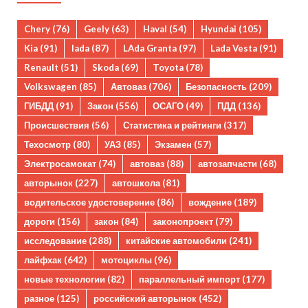
Chery
(76)
Geely
(63)
Haval
(54)
Hyundai
(105)
Kia
(91)
lada
(87)
LAda Granta
(97)
Lada Vesta
(91)
Renault
(51)
Skoda
(69)
Toyota
(78)
Volkswagen
(85)
Автоваз
(706)
Безопасность
(209)
ГИБДД
(91)
Закон
(556)
ОСАГО
(49)
ПДД
(136)
Происшествия
(56)
Статистика и рейтинги
(317)
Техосмотр
(80)
УАЗ
(85)
Экзамен
(57)
Электросамокат
(74)
автоваз
(88)
автозапчасти
(68)
авторынок
(227)
автошкола
(81)
водительское удостоверение
(86)
вождение
(189)
дороги
(156)
закон
(84)
законопроект
(79)
исследование
(288)
китайские автомобили
(241)
лайфхак
(642)
мотоциклы
(96)
новые технологии
(82)
параллельный импорт
(177)
разное
(125)
российский авторынок
(452)