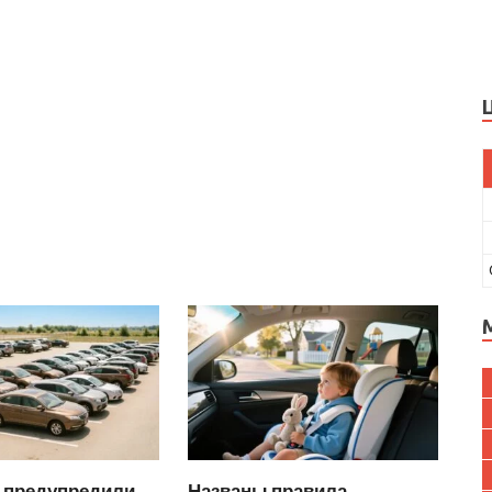
 предупредили
Названы правила