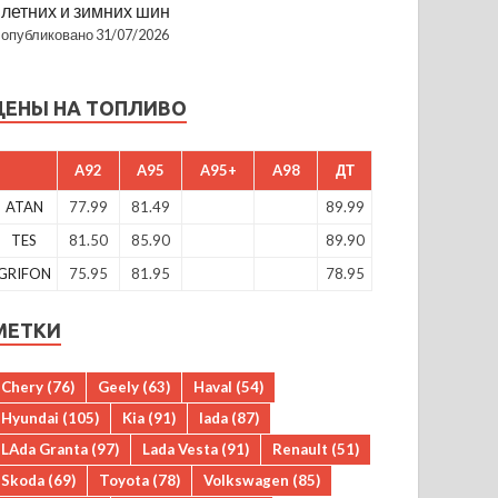
летних и зимних шин
опубликовано 31/07/2026
ЦЕНЫ НА ТОПЛИВО
A92
A95
A95+
A98
ДТ
ATAN
77.99
81.49
89.99
TES
81.50
85.90
89.90
GRIFON
75.95
81.95
78.95
МЕТКИ
Chery
(76)
Geely
(63)
Haval
(54)
Hyundai
(105)
Kia
(91)
lada
(87)
LAda Granta
(97)
Lada Vesta
(91)
Renault
(51)
Skoda
(69)
Toyota
(78)
Volkswagen
(85)