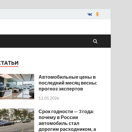
СТАТЬИ
Автомобильные цены в
последний месяц весны:
прогноз экспертов
12.05.2026
Срок годности — 3 года:
почему в России
автомобиль стал
дорогим расходником, а