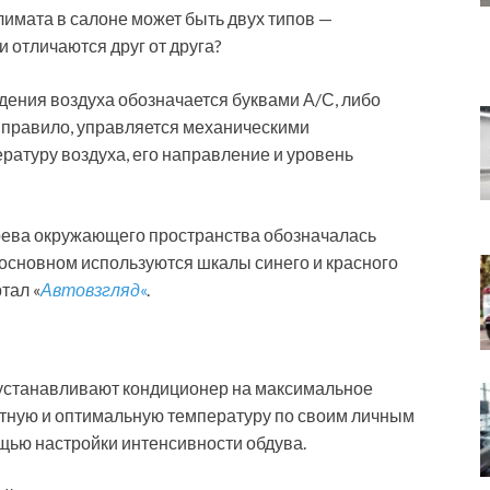
имата в салоне может быть двух типов —
и отличаются друг от друга?
ения воздуха обозначается буквами А/С, либо
к правило, управляется механическими
ратуру воздуха, его направление и уровень
рева окружающего пространства обозначалась
 основном используются шкалы синего и красного
тал «
Автовзгляд
«
.
 устанавливают кондиционер на максимальное
ртную и оптимальную температуру по своим личным
щью настройки интенсивности обдува.