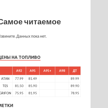
Самое читаемое
звините. Данных пока нет.
ЦЕНЫ НА ТОПЛИВО
A92
A95
A95+
A98
ДТ
ATAN
77.99
81.49
89.99
TES
81.50
85.90
89.90
GRIFON
75.95
81.95
78.95
МЕТКИ