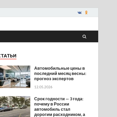
СТАТЬИ
Автомобильные цены в
последний месяц весны:
прогноз экспертов
12.05.2026
Срок годности — 3 года:
почему в России
автомобиль стал
дорогим расходником, а