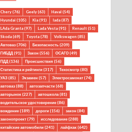
Chery
(76)
Geely
(63)
Haval
(54)
Hyundai
(105)
Kia
(91)
lada
(87)
LAda Granta
(97)
Lada Vesta
(91)
Renault
(51)
Skoda
(69)
Toyota
(78)
Volkswagen
(85)
Автоваз
(706)
Безопасность
(209)
ГИБДД
(91)
Закон
(556)
ОСАГО
(49)
ПДД
(136)
Происшествия
(56)
Статистика и рейтинги
(317)
Техосмотр
(80)
УАЗ
(85)
Экзамен
(57)
Электросамокат
(74)
автоваз
(88)
автозапчасти
(68)
авторынок
(227)
автошкола
(81)
водительское удостоверение
(86)
вождение
(189)
дороги
(156)
закон
(84)
законопроект
(79)
исследование
(288)
китайские автомобили
(241)
лайфхак
(642)