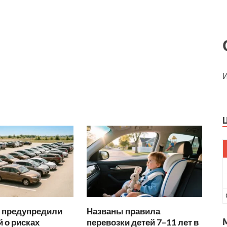
И
 предупредили
Названы правила
 о рисках
перевозки детей 7–11 лет в