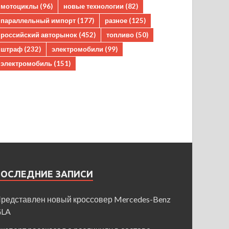
мотоциклы
(96)
новые технологии
(82)
параллельный импорт
(177)
разное
(125)
российский авторынок
(452)
топливо
(50)
штраф
(232)
электромобили
(99)
электромобиль
(151)
ПОСЛЕДНИЕ ЗАПИСИ
редставлен новый кроссовер Mercedes-Benz
GLA