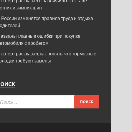
ксперт рассказал о различиях в составе
етних и зимних шин
 России изменятся правила труда и отдыха
одителей
азваны главные ошибки при покупке
втомобиля с пробегом
ксперт рассказал, как понять, что тормозные
олодки требуют замены
ПОИСК