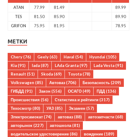
ATAN
77.99
81.49
89.99
TES
81.50
85.90
89.90
GRIFON
75.95
81.95
78.95
МЕТКИ
Chery
(76)
Geely
(63)
Haval
(54)
Hyundai
(105)
Kia
(91)
lada
(87)
LAda Granta
(97)
Lada Vesta
(91)
Renault
(51)
Skoda
(69)
Toyota
(78)
Volkswagen
(85)
Автоваз
(706)
Безопасность
(209)
ГИБДД
(91)
Закон
(556)
ОСАГО
(49)
ПДД
(136)
Происшествия
(56)
Статистика и рейтинги
(317)
Техосмотр
(80)
УАЗ
(85)
Экзамен
(57)
Электросамокат
(74)
автоваз
(88)
автозапчасти
(68)
авторынок
(227)
автошкола
(81)
водительское удостоверение
(86)
вождение
(189)