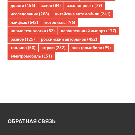
дороги
(156)
закон
(84)
законопроект
(79)
исследование
(288)
китайские автомобили
(241)
лайфхак
(642)
мотоциклы
(96)
новые технологии
(82)
параллельный импорт
(177)
разное
(125)
российский авторынок
(452)
топливо
(50)
штраф
(232)
электромобили
(99)
электромобиль
(151)
ОБРАТНАЯ СВЯЗЬ