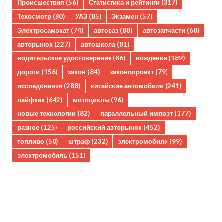
Происшествия
(56)
Статистика и рейтинги
(317)
Техосмотр
(80)
УАЗ
(85)
Экзамен
(57)
Электросамокат
(74)
автоваз
(88)
автозапчасти
(68)
авторынок
(227)
автошкола
(81)
водительское удостоверение
(86)
вождение
(189)
дороги
(156)
закон
(84)
законопроект
(79)
исследование
(288)
китайские автомобили
(241)
лайфхак
(642)
мотоциклы
(96)
новые технологии
(82)
параллельный импорт
(177)
разное
(125)
российский авторынок
(452)
топливо
(50)
штраф
(232)
электромобили
(99)
электромобиль
(151)