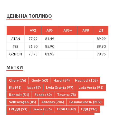
ЦЕНЫ НА ТОПЛИВО
A92
A95
A95+
A98
ДТ
ATAN
77.99
81.49
89.99
TES
81.50
85.90
89.90
GRIFON
75.95
81.95
78.95
МЕТКИ
Chery
(76)
Geely
(63)
Haval
(54)
Hyundai
(105)
Kia
(91)
lada
(87)
LAda Granta
(97)
Lada Vesta
(91)
Renault
(51)
Skoda
(69)
Toyota
(78)
Volkswagen
(85)
Автоваз
(706)
Безопасность
(209)
ГИБДД
(91)
Закон
(556)
ОСАГО
(49)
ПДД
(136)