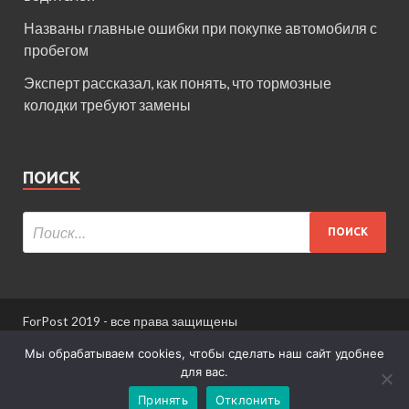
Названы главные ошибки при покупке автомобиля с
пробегом
Эксперт рассказал, как понять, что тормозные
колодки требуют замены
ПОИСК
ForPost 2019 - все права защищены
При использовании материалов сайта ссылка
Мы обрабатываем cookies, чтобы сделать наш сайт удобнее
обязательна.
для вас.
Принять
Отклонить
Информация для пользователей сайта