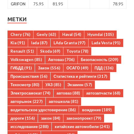
GRIFON
75.95
81.95
78.95
МЕТКИ
Chery
(76)
Geely
(63)
Haval
(54)
Hyundai
(105)
Kia
(91)
lada
(87)
LAda Granta
(97)
Lada Vesta
(91)
Renault
(51)
Skoda
(69)
Toyota
(78)
Volkswagen
(85)
Автоваз
(706)
Безопасность
(209)
ГИБДД
(91)
Закон
(556)
ОСАГО
(49)
ПДД
(136)
Происшествия
(56)
Статистика и рейтинги
(317)
Техосмотр
(80)
УАЗ
(85)
Экзамен
(57)
Электросамокат
(74)
автоваз
(88)
автозапчасти
(68)
авторынок
(227)
автошкола
(81)
водительское удостоверение
(86)
вождение
(189)
дороги
(156)
закон
(84)
законопроект
(79)
исследование
(288)
китайские автомобили
(241)