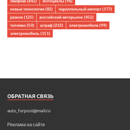
лайфхак
(642)
мотоциклы
(96)
новые технологии
(82)
параллельный импорт
(177)
разное
(125)
российский авторынок
(452)
топливо
(50)
штраф
(232)
электромобили
(99)
электромобиль
(151)
ОБРАТНАЯ СВЯЗЬ
auto_forpost@mail.ru
Реклама на сайте