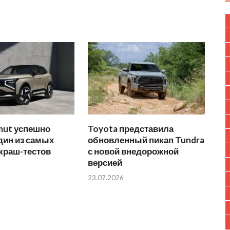
mut успешно
Toyota представила
дин из самых
обновленный пикап Tundra
краш-тестов
с новой внедорожной
версией
23.07.2026