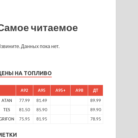
Самое читаемое
звините. Данных пока нет.
ЦЕНЫ НА ТОПЛИВО
A92
A95
A95+
A98
ДТ
ATAN
77.99
81.49
89.99
TES
81.50
85.90
89.90
GRIFON
75.95
81.95
78.95
МЕТКИ