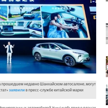
на прошедшем недавно Шанхайском автосалоне, могут
стат»
заявили
в пресс-службе китайской марки
фицированных автомобилей Yueyi и объявил о планах