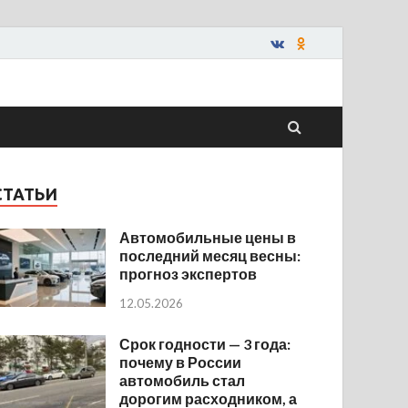
СТАТЬИ
Автомобильные цены в
последний месяц весны:
прогноз экспертов
12.05.2026
Срок годности — 3 года:
почему в России
автомобиль стал
дорогим расходником, а