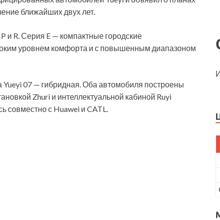
чение ближайших двух лет.
P и R. Серия E — компактные городские
соким уровнем комфорта и с повышенным диапазоном
И
а Yueyi 07 — гибридная. Оба автомобиля построены
ановкой Zhuri и интеллектуальной кабиной Ruyi
ь совместно с Huawei и CATL.