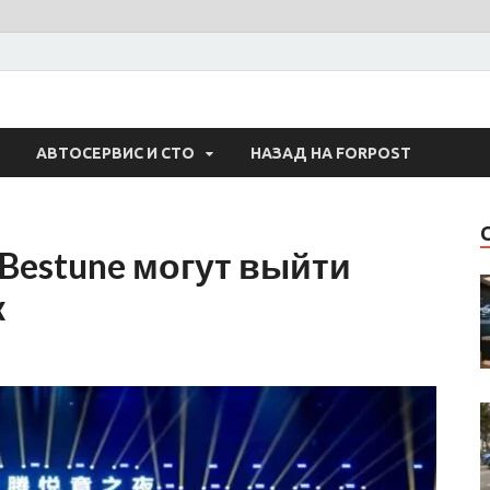
 Авто
АВТОСЕРВИС И СТО
НАЗАД НА FORPOST
 Bestune могут выйти
к