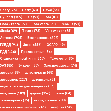
Chery
(76)
Geely
(63)
Haval
(54)
Hyundai
(105)
Kia
(91)
lada
(87)
LAda Granta
(97)
Lada Vesta
(91)
Renault
(51)
Skoda
(69)
Toyota
(78)
Volkswagen
(85)
Автоваз
(706)
Безопасность
(209)
ГИБДД
(91)
Закон
(556)
ОСАГО
(49)
ПДД
(136)
Происшествия
(56)
Статистика и рейтинги
(317)
Техосмотр
(80)
УАЗ
(85)
Экзамен
(57)
Электросамокат
(74)
автоваз
(88)
автозапчасти
(68)
авторынок
(227)
автошкола
(81)
водительское удостоверение
(86)
вождение
(189)
дороги
(156)
закон
(84)
законопроект
(79)
исследование
(288)
китайские автомобили
(241)
лайфхак
(642)