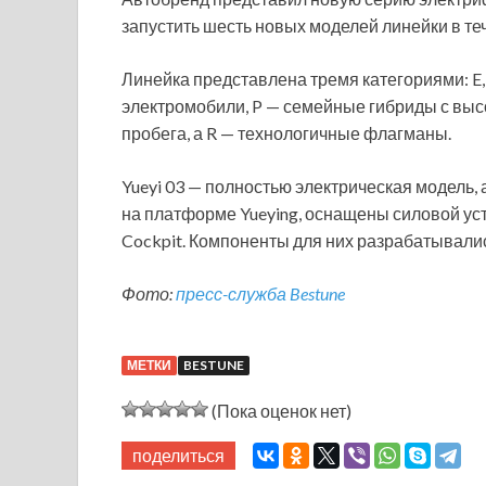
запустить шесть новых моделей линейки в те
Линейка представлена тремя категориями: E, 
электромобили, P — семейные гибриды с вы
пробега, а R — технологичные флагманы.
Yueyi 03 — полностью электрическая модель, 
на платформе Yueying, оснащены силовой уст
Cockpit. Компоненты для них разрабатывалис
Фото:
пресс-служба Bestune
МЕТКИ
BESTUNE
(Пока оценок нет)
поделиться