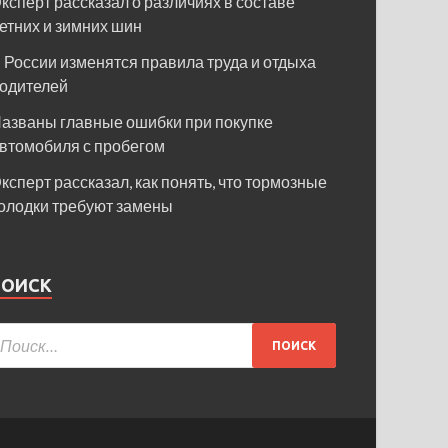
ксперт рассказал о различиях в составе
етних и зимних шин
 России изменятся правила труда и отдыха
одителей
азваны главные ошибки при покупке
втомобиля с пробегом
ксперт рассказал, как понять, что тормозные
олодки требуют замены
ПОИСК