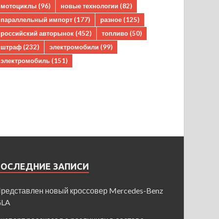
мотоциклы
(96)
новые технологии
(82)
параллельный импорт
(177)
разное
(125)
российский авторынок
(452)
топливо
(50)
штраф
(232)
электромобили
(99)
электромобиль
(151)
ПОСЛЕДНИЕ ЗАПИСИ
редставлен новый кроссовер Mercedes-Benz
GLA