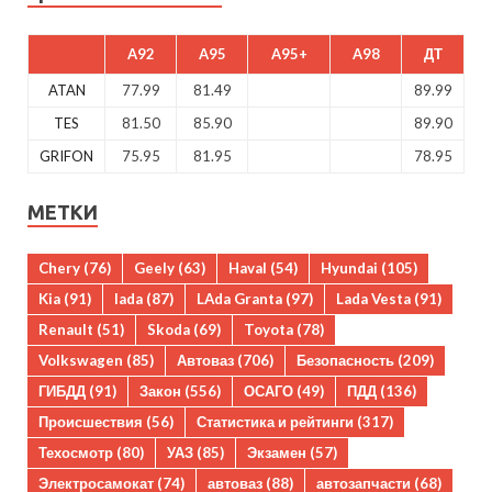
A92
A95
A95+
A98
ДТ
ATAN
77.99
81.49
89.99
TES
81.50
85.90
89.90
GRIFON
75.95
81.95
78.95
МЕТКИ
Chery
(76)
Geely
(63)
Haval
(54)
Hyundai
(105)
Kia
(91)
lada
(87)
LAda Granta
(97)
Lada Vesta
(91)
Renault
(51)
Skoda
(69)
Toyota
(78)
Volkswagen
(85)
Автоваз
(706)
Безопасность
(209)
ГИБДД
(91)
Закон
(556)
ОСАГО
(49)
ПДД
(136)
Происшествия
(56)
Статистика и рейтинги
(317)
Техосмотр
(80)
УАЗ
(85)
Экзамен
(57)
Электросамокат
(74)
автоваз
(88)
автозапчасти
(68)