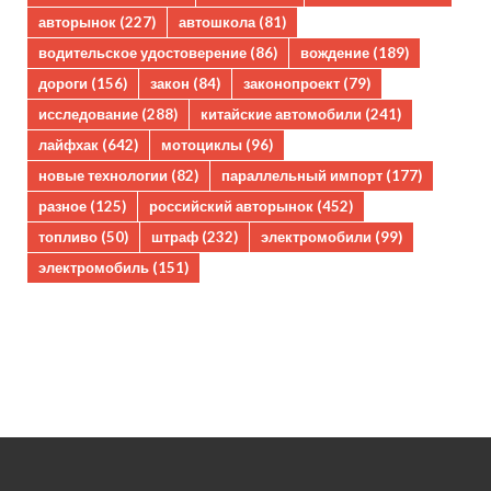
авторынок
(227)
автошкола
(81)
водительское удостоверение
(86)
вождение
(189)
дороги
(156)
закон
(84)
законопроект
(79)
исследование
(288)
китайские автомобили
(241)
лайфхак
(642)
мотоциклы
(96)
новые технологии
(82)
параллельный импорт
(177)
разное
(125)
российский авторынок
(452)
топливо
(50)
штраф
(232)
электромобили
(99)
электромобиль
(151)