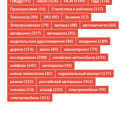
ГИБДД
(91)
Закон
(556)
ОСАГО
(49)
ПДД
(136)
Происшествия
(56)
Статистика и рейтинги
(317)
Техосмотр
(80)
УАЗ
(85)
Экзамен
(57)
Электросамокат
(74)
автоваз
(88)
автозапчасти
(68)
авторынок
(227)
автошкола
(81)
водительское удостоверение
(86)
вождение
(189)
дороги
(156)
закон
(84)
законопроект
(79)
исследование
(288)
китайские автомобили
(241)
лайфхак
(642)
мотоциклы
(96)
новые технологии
(82)
параллельный импорт
(177)
разное
(125)
российский авторынок
(452)
топливо
(50)
штраф
(232)
электромобили
(99)
электромобиль
(151)