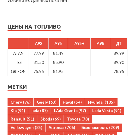
Извините. Данных пока нет.
ЦЕНЫ НА ТОПЛИВО
A92
A95
A95+
A98
ДТ
ATAN
77.99
81.49
89.99
TES
81.50
85.90
89.90
GRIFON
75.95
81.95
78.95
МЕТКИ
Chery
(76)
Geely
(63)
Haval
(54)
Hyundai
(105)
Kia
(91)
lada
(87)
LAda Granta
(97)
Lada Vesta
(91)
Renault
(51)
Skoda
(69)
Toyota
(78)
Volkswagen
(85)
Автоваз
(706)
Безопасность
(209)