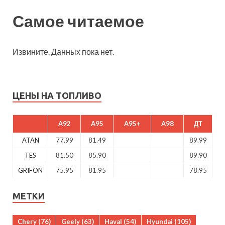
Самое читаемое
Извините. Данных пока нет.
ЦЕНЫ НА ТОПЛИВО
A92
A95
A95+
A98
ДТ
ATAN
77.99
81.49
89.99
TES
81.50
85.90
89.90
GRIFON
75.95
81.95
78.95
МЕТКИ
Chery
(76)
Geely
(63)
Haval
(54)
Hyundai
(105)