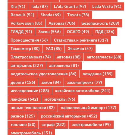
Kia
(91)
lada
(87)
LAda Granta
(97)
Lada Vesta
(91)
Renault
(51)
Skoda
(69)
Toyota
(78)
Volkswagen
(85)
Автоваз
(706)
Безопасность
(209)
ГИБДД
(91)
Закон
(556)
ОСАГО
(49)
ПДД
(136)
Происшествия
(56)
Статистика и рейтинги
(317)
Техосмотр
(80)
УАЗ
(85)
Экзамен
(57)
Электросамокат
(74)
автоваз
(88)
автозапчасти
(68)
авторынок
(227)
автошкола
(81)
водительское удостоверение
(86)
вождение
(189)
дороги
(156)
закон
(84)
законопроект
(79)
исследование
(288)
китайские автомобили
(241)
лайфхак
(642)
мотоциклы
(96)
новые технологии
(82)
параллельный импорт
(177)
разное
(125)
российский авторынок
(452)
топливо
(50)
штраф
(232)
электромобили
(99)
электромобиль
(151)